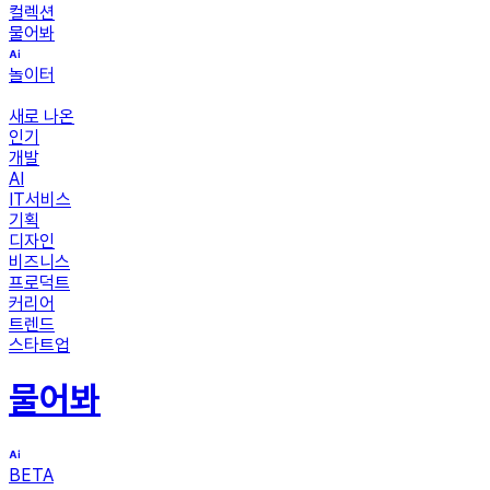
컬렉션
물어봐
놀이터
새로 나온
인기
개발
AI
IT서비스
기획
디자인
비즈니스
프로덕트
커리어
트렌드
스타트업
물어봐
BETA