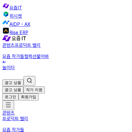
요즘IT
위시켓
AIDP - AX
Rise ERP
콘텐츠
프로덕트 밸리
요즘 작가들
컬렉션
물어봐
놀이터
광고 상품
광고 상품
작가 지원
로그인
회원가입
콘텐츠
프로덕트 밸리
요즘 작가들