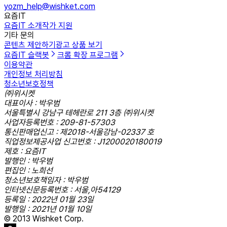
yozm_help@wishket.com
요즘IT
요즘IT 소개
작가 지원
기타 문의
콘텐츠 제안하기
광고 상품 보기
요즘IT 슬랙봇
크롬 확장 프로그램
이용약관
개인정보 처리방침
청소년보호정책
㈜위시켓
대표이사 : 박우범
서울특별시 강남구 테헤란로 211 3층 ㈜위시켓
사업자등록번호 : 209-81-57303
통신판매업신고 : 제2018-서울강남-02337 호
직업정보제공사업 신고번호 : J1200020180019
제호 : 요즘IT
발행인 : 박우범
편집인 : 노희선
청소년보호책임자 : 박우범
인터넷신문등록번호 : 서울,아54129
등록일 : 2022년 01월 23일
발행일 : 2021년 01월 10일
© 2013 Wishket Corp.