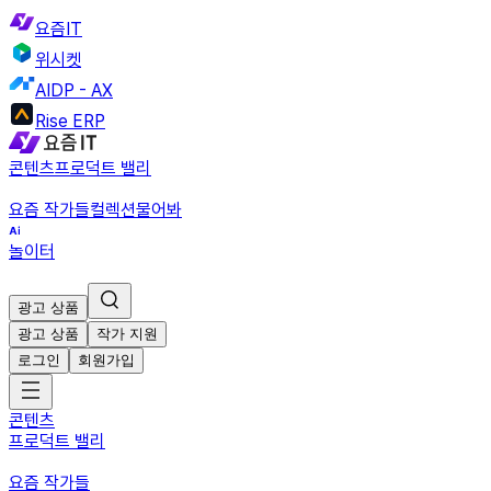
요즘IT
위시켓
AIDP - AX
Rise ERP
콘텐츠
프로덕트 밸리
요즘 작가들
컬렉션
물어봐
놀이터
광고 상품
광고 상품
작가 지원
로그인
회원가입
콘텐츠
프로덕트 밸리
요즘 작가들