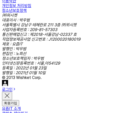
이용약관
개인정보 처리방침
청소년보호정책
㈜위시켓
대표이사 : 박우범
서울특별시 강남구 테헤란로 211 3층 ㈜위시켓
사업자등록번호 : 209-81-57303
통신판매업신고 : 제2018-서울강남-02337 호
직업정보제공사업 신고번호 : J1200020180019
제호 : 요즘IT
발행인 : 박우범
편집인 : 노희선
청소년보호책임자 : 박우범
인터넷신문등록번호 : 서울,아54129
등록일 : 2022년 01월 23일
발행일 : 2021년 01월 10일
© 2013 Wishket Corp.
로그인
회원가입
요즘IT 소개