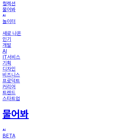
컬렉션
물어봐
놀이터
새로 나온
인기
개발
AI
IT서비스
기획
디자인
비즈니스
프로덕트
커리어
트렌드
스타트업
물어봐
BETA