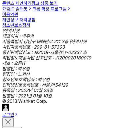
콘텐츠 제안하기
광고 상품 보기
요즘IT 슬랙봇
크롬 확장 프로그램
이용약관
개인정보 처리방침
청소년보호정책
㈜위시켓
대표이사 : 박우범
서울특별시 강남구 테헤란로 211 3층 ㈜위시켓
사업자등록번호 : 209-81-57303
통신판매업신고 : 제2018-서울강남-02337 호
직업정보제공사업 신고번호 : J1200020180019
제호 : 요즘IT
발행인 : 박우범
편집인 : 노희선
청소년보호책임자 : 박우범
인터넷신문등록번호 : 서울,아54129
등록일 : 2022년 01월 23일
발행일 : 2021년 01월 10일
© 2013 Wishket Corp.
로그인