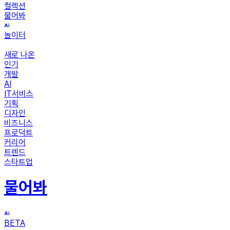
컬렉션
물어봐
놀이터
새로 나온
인기
개발
AI
IT서비스
기획
디자인
비즈니스
프로덕트
커리어
트렌드
스타트업
물어봐
BETA