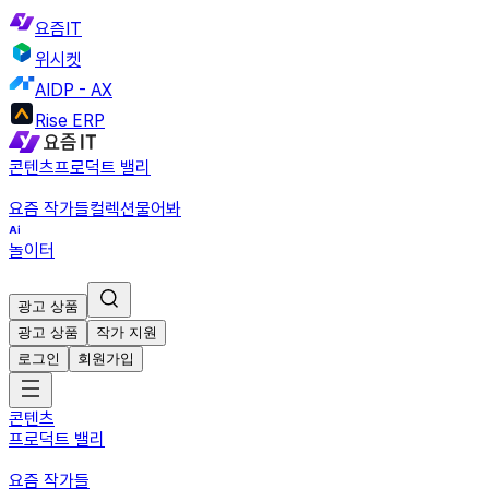
요즘IT
위시켓
AIDP - AX
Rise ERP
콘텐츠
프로덕트 밸리
요즘 작가들
컬렉션
물어봐
놀이터
광고 상품
광고 상품
작가 지원
로그인
회원가입
콘텐츠
프로덕트 밸리
요즘 작가들