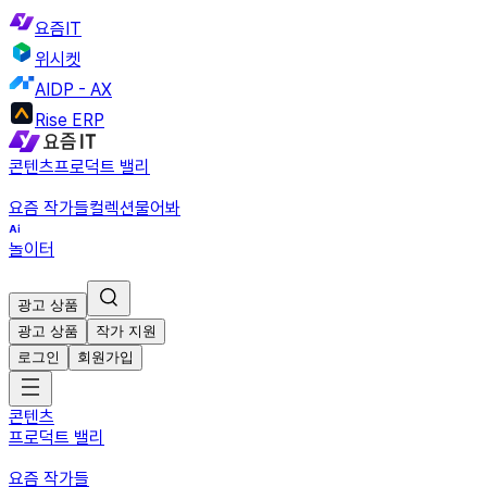
요즘IT
위시켓
AIDP - AX
Rise ERP
콘텐츠
프로덕트 밸리
요즘 작가들
컬렉션
물어봐
놀이터
광고 상품
광고 상품
작가 지원
로그인
회원가입
콘텐츠
프로덕트 밸리
요즘 작가들