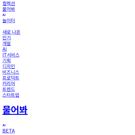
컬렉션
물어봐
놀이터
새로 나온
인기
개발
AI
IT서비스
기획
디자인
비즈니스
프로덕트
커리어
트렌드
스타트업
물어봐
BETA