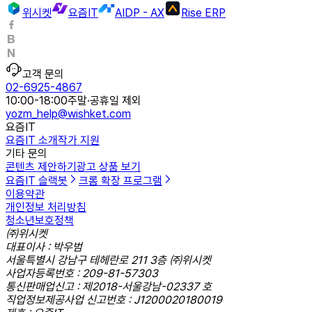
위시켓
요즘IT
AIDP - AX
Rise ERP
고객 문의
02-6925-4867
10:00-18:00
주말·공휴일 제외
yozm_help@wishket.com
요즘IT
요즘IT 소개
작가 지원
기타 문의
콘텐츠 제안하기
광고 상품 보기
요즘IT 슬랙봇
크롬 확장 프로그램
이용약관
개인정보 처리방침
청소년보호정책
㈜위시켓
대표이사 : 박우범
서울특별시 강남구 테헤란로 211 3층 ㈜위시켓
사업자등록번호 : 209-81-57303
통신판매업신고 : 제2018-서울강남-02337 호
직업정보제공사업 신고번호 : J1200020180019