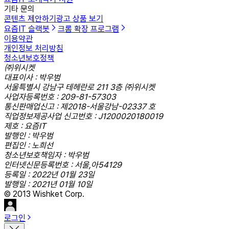
기타 문의
콘텐츠 제안하기
광고 상품 보기
요즘IT 슬랙봇
크롬 확장 프로그램
이용약관
개인정보 처리방침
청소년보호정책
㈜위시켓
대표이사 : 박우범
서울특별시 강남구 테헤란로 211 3층 ㈜위시켓
사업자등록번호 : 209-81-57303
통신판매업신고 : 제2018-서울강남-02337 호
직업정보제공사업 신고번호 : J1200020180019
제호 : 요즘IT
발행인 : 박우범
편집인 : 노희선
청소년보호책임자 : 박우범
인터넷신문등록번호 : 서울,아54129
등록일 : 2022년 01월 23일
발행일 : 2021년 01월 10일
© 2013 Wishket Corp.
로그인