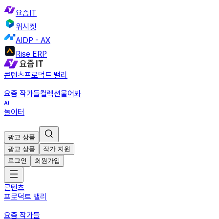
요즘IT
위시켓
AIDP - AX
Rise ERP
콘텐츠
프로덕트 밸리
요즘 작가들
컬렉션
물어봐
놀이터
광고 상품
광고 상품
작가 지원
로그인
회원가입
콘텐츠
프로덕트 밸리
요즘 작가들