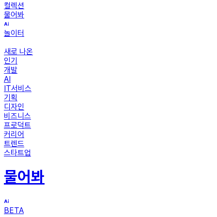
컬렉션
물어봐
놀이터
새로 나온
인기
개발
AI
IT서비스
기획
디자인
비즈니스
프로덕트
커리어
트렌드
스타트업
물어봐
BETA