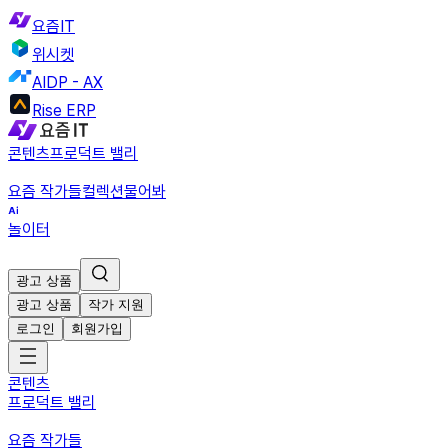
요즘IT
위시켓
AIDP - AX
Rise ERP
콘텐츠
프로덕트 밸리
요즘 작가들
컬렉션
물어봐
놀이터
광고 상품
광고 상품
작가 지원
로그인
회원가입
콘텐츠
프로덕트 밸리
요즘 작가들