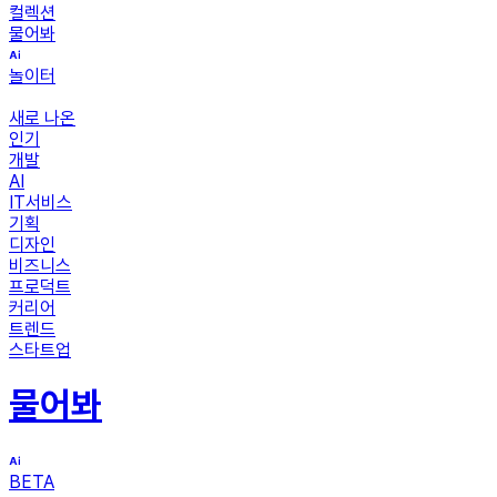
컬렉션
물어봐
놀이터
새로 나온
인기
개발
AI
IT서비스
기획
디자인
비즈니스
프로덕트
커리어
트렌드
스타트업
물어봐
BETA