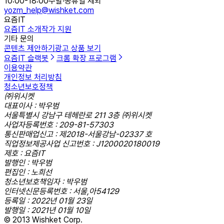
10:00-18:00
주말·공휴일 제외
yozm_help@wishket.com
요즘IT
요즘IT 소개
작가 지원
기타 문의
콘텐츠 제안하기
광고 상품 보기
요즘IT 슬랙봇
크롬 확장 프로그램
이용약관
개인정보 처리방침
청소년보호정책
㈜위시켓
대표이사 : 박우범
서울특별시 강남구 테헤란로 211 3층 ㈜위시켓
사업자등록번호 : 209-81-57303
통신판매업신고 : 제2018-서울강남-02337 호
직업정보제공사업 신고번호 : J1200020180019
제호 : 요즘IT
발행인 : 박우범
편집인 : 노희선
청소년보호책임자 : 박우범
인터넷신문등록번호 : 서울,아54129
등록일 : 2022년 01월 23일
발행일 : 2021년 01월 10일
© 2013 Wishket Corp.