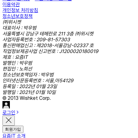
이용약관
개인정보 처리방침
청소년보호정책
㈜위시켓
대표이사 : 박우범
서울특별시 강남구 테헤란로 211 3층 ㈜위시켓
사업자등록번호 : 209-81-57303
통신판매업신고 : 제2018-서울강남-02337 호
직업정보제공사업 신고번호 : J1200020180019
제호 : 요즘IT
발행인 : 박우범
편집인 : 노희선
청소년보호책임자 : 박우범
인터넷신문등록번호 : 서울,아54129
등록일 : 2022년 01월 23일
발행일 : 2021년 01월 10일
© 2013 Wishket Corp.
로그인
회원가입
요즘IT 소개