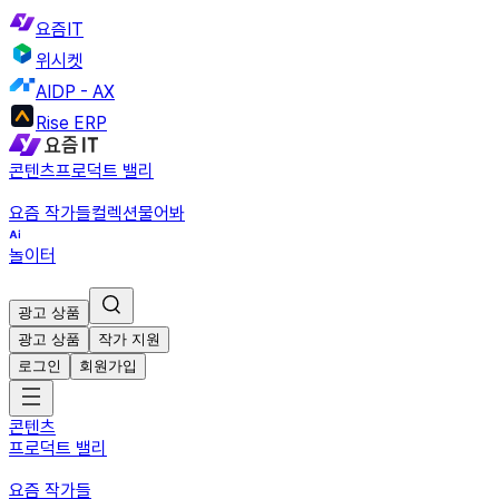
요즘IT
위시켓
AIDP - AX
Rise ERP
콘텐츠
프로덕트 밸리
요즘 작가들
컬렉션
물어봐
놀이터
광고 상품
광고 상품
작가 지원
로그인
회원가입
콘텐츠
프로덕트 밸리
요즘 작가들