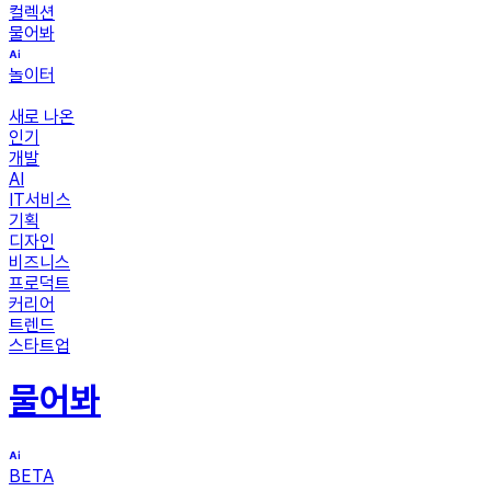
컬렉션
물어봐
놀이터
새로 나온
인기
개발
AI
IT서비스
기획
디자인
비즈니스
프로덕트
커리어
트렌드
스타트업
물어봐
BETA