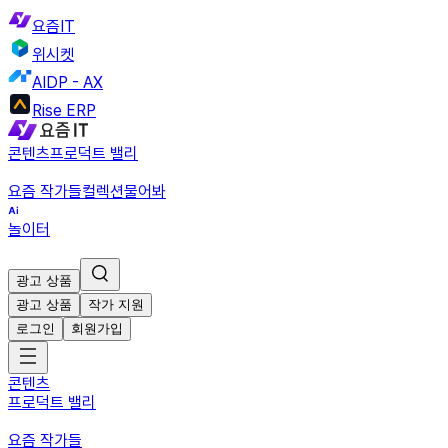
요즘IT
위시켓
AIDP - AX
Rise ERP
콘텐츠
프로덕트 밸리
요즘 작가들
컬렉션
물어봐
놀이터
광고 상품
광고 상품
작가 지원
로그인
회원가입
콘텐츠
프로덕트 밸리
요즘 작가들