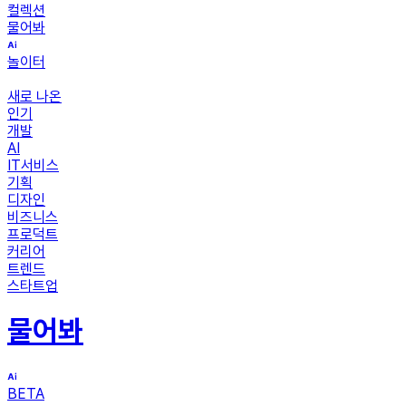
컬렉션
물어봐
놀이터
새로 나온
인기
개발
AI
IT서비스
기획
디자인
비즈니스
프로덕트
커리어
트렌드
스타트업
물어봐
BETA