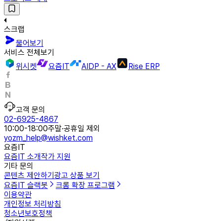
스크랩
물어보기
서비스 전체보기
위시켓
요즘IT
AIDP - AX
Rise ERP
고객 문의
02-6925-4867
10:00-18:00
주말·공휴일 제외
yozm_help@wishket.com
요즘IT
요즘IT 소개
작가 지원
기타 문의
콘텐츠 제안하기
광고 상품 보기
요즘IT 슬랙봇
크롬 확장 프로그램
이용약관
개인정보 처리방침
청소년보호정책