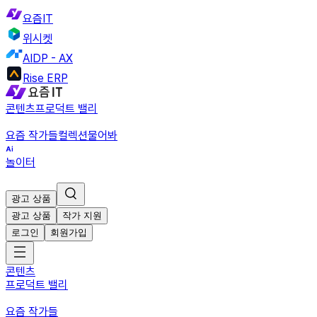
요즘IT
위시켓
AIDP - AX
Rise ERP
콘텐츠
프로덕트 밸리
요즘 작가들
컬렉션
물어봐
놀이터
광고 상품
광고 상품
작가 지원
로그인
회원가입
콘텐츠
프로덕트 밸리
요즘 작가들