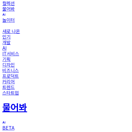
컬렉션
물어봐
놀이터
새로 나온
인기
개발
AI
IT서비스
기획
디자인
비즈니스
프로덕트
커리어
트렌드
스타트업
물어봐
BETA