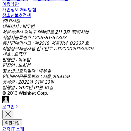
이용약관
개인정보 처리방침
청소년보호정책
㈜위시켓
대표이사 : 박우범
서울특별시 강남구 테헤란로 211 3층 ㈜위시켓
사업자등록번호 : 209-81-57303
통신판매업신고 : 제2018-서울강남-02337 호
직업정보제공사업 신고번호 : J1200020180019
제호 : 요즘IT
발행인 : 박우범
편집인 : 노희선
청소년보호책임자 : 박우범
인터넷신문등록번호 : 서울,아54129
등록일 : 2022년 01월 23일
발행일 : 2021년 01월 10일
© 2013 Wishket Corp.
로그인
회원가입
요즘IT 소개