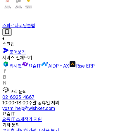
스파르타코딩클럽
스크랩
물어보기
서비스 전체보기
위시켓
요즘IT
AIDP - AX
Rise ERP
고객 문의
02-6925-4867
10:00-18:00
주말·공휴일 제외
yozm_help@wishket.com
요즘IT
요즘IT 소개
작가 지원
기타 문의
콘텐츠 제안하기
광고 상품 보기