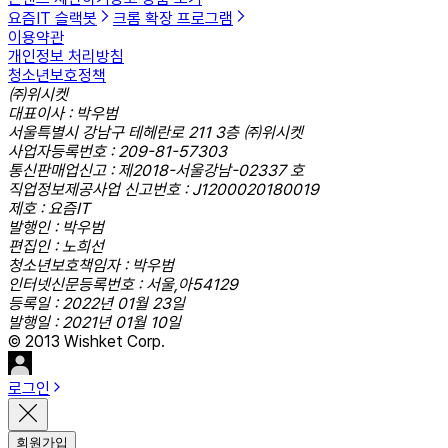
요즘IT 슬랙봇
크롬 확장 프로그램
이용약관
개인정보 처리방침
청소년보호정책
㈜위시켓
대표이사 : 박우범
서울특별시 강남구 테헤란로 211 3층 ㈜위시켓
사업자등록번호 : 209-81-57303
통신판매업신고 : 제2018-서울강남-02337 호
직업정보제공사업 신고번호 : J1200020180019
제호 : 요즘IT
발행인 : 박우범
편집인 : 노희선
청소년보호책임자 : 박우범
인터넷신문등록번호 : 서울,아54129
등록일 : 2022년 01월 23일
발행일 : 2021년 01월 10일
© 2013 Wishket Corp.
로그인
회원가입