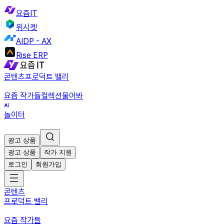
요즘IT
위시켓
AIDP - AX
Rise ERP
콘텐츠
프로덕트 밸리
요즘 작가들
컬렉션
물어봐
놀이터
광고 상품
광고 상품
작가 지원
로그인
회원가입
콘텐츠
프로덕트 밸리
요즘 작가들