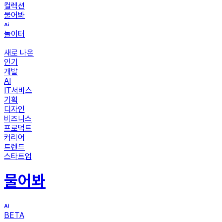
컬렉션
물어봐
놀이터
새로 나온
인기
개발
AI
IT서비스
기획
디자인
비즈니스
프로덕트
커리어
트렌드
스타트업
물어봐
BETA