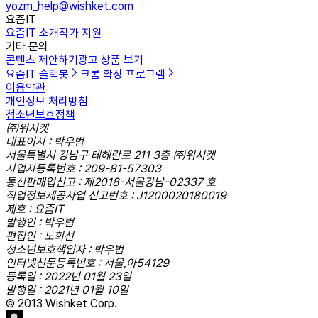
yozm_help@wishket.com
요즘IT
요즘IT 소개
작가 지원
기타 문의
콘텐츠 제안하기
광고 상품 보기
요즘IT 슬랙봇
크롬 확장 프로그램
이용약관
개인정보 처리방침
청소년보호정책
㈜위시켓
대표이사 : 박우범
서울특별시 강남구 테헤란로 211 3층 ㈜위시켓
사업자등록번호 : 209-81-57303
통신판매업신고 : 제2018-서울강남-02337 호
직업정보제공사업 신고번호 : J1200020180019
제호 : 요즘IT
발행인 : 박우범
편집인 : 노희선
청소년보호책임자 : 박우범
인터넷신문등록번호 : 서울,아54129
등록일 : 2022년 01월 23일
발행일 : 2021년 01월 10일
© 2013 Wishket Corp.