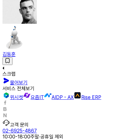
김동훈
스크랩
물어보기
서비스 전체보기
위시켓
요즘IT
AIDP - AX
Rise ERP
고객 문의
02-6925-4867
10:00-18:00
주말·공휴일 제외