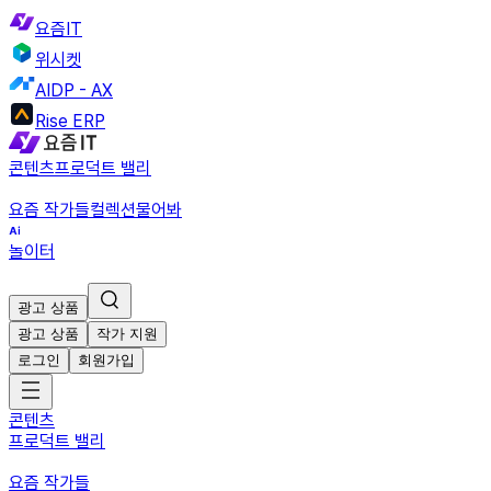
요즘IT
위시켓
AIDP - AX
Rise ERP
콘텐츠
프로덕트 밸리
요즘 작가들
컬렉션
물어봐
놀이터
광고 상품
광고 상품
작가 지원
로그인
회원가입
콘텐츠
프로덕트 밸리
요즘 작가들