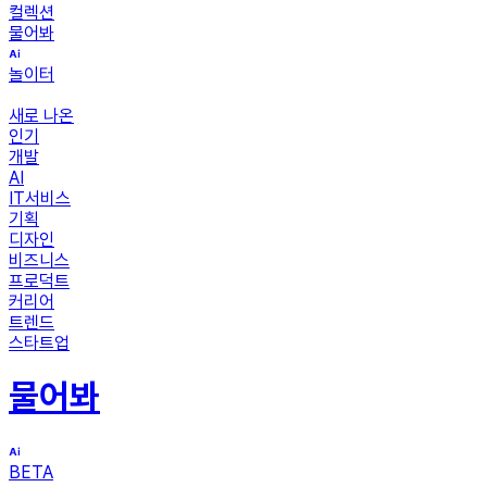
컬렉션
물어봐
놀이터
새로 나온
인기
개발
AI
IT서비스
기획
디자인
비즈니스
프로덕트
커리어
트렌드
스타트업
물어봐
BETA