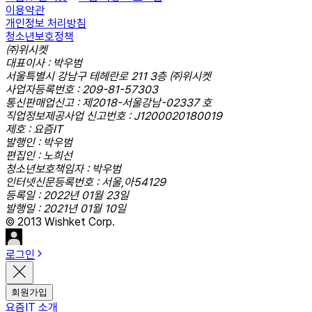
이용약관
개인정보 처리방침
청소년보호정책
㈜위시켓
대표이사 : 박우범
서울특별시 강남구 테헤란로 211 3층 ㈜위시켓
사업자등록번호 : 209-81-57303
통신판매업신고 : 제2018-서울강남-02337 호
직업정보제공사업 신고번호 : J1200020180019
제호 : 요즘IT
발행인 : 박우범
편집인 : 노희선
청소년보호책임자 : 박우범
인터넷신문등록번호 : 서울,아54129
등록일 : 2022년 01월 23일
발행일 : 2021년 01월 10일
© 2013 Wishket Corp.
로그인
회원가입
요즘IT 소개