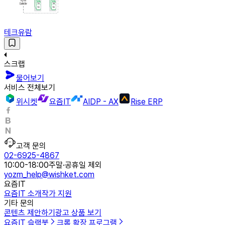
테크유람
스크랩
물어보기
서비스 전체보기
위시켓
요즘IT
AIDP - AX
Rise ERP
고객 문의
02-6925-4867
10:00-18:00
주말·공휴일 제외
yozm_help@wishket.com
요즘IT
요즘IT 소개
작가 지원
기타 문의
콘텐츠 제안하기
광고 상품 보기
요즘IT 슬랙봇
크롬 확장 프로그램