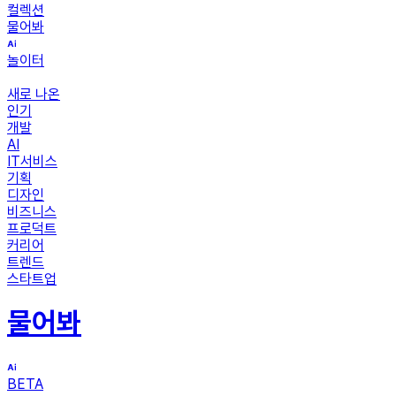
컬렉션
물어봐
놀이터
새로 나온
인기
개발
AI
IT서비스
기획
디자인
비즈니스
프로덕트
커리어
트렌드
스타트업
물어봐
BETA