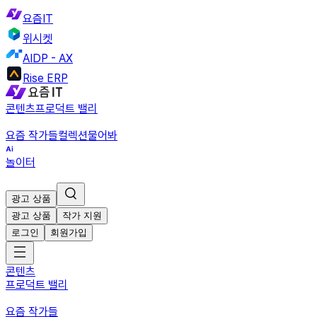
요즘IT
위시켓
AIDP - AX
Rise ERP
콘텐츠
프로덕트 밸리
요즘 작가들
컬렉션
물어봐
놀이터
광고 상품
광고 상품
작가 지원
로그인
회원가입
콘텐츠
프로덕트 밸리
요즘 작가들