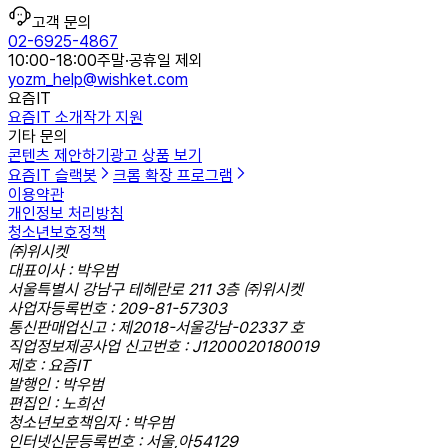
고객 문의
02-6925-4867
10:00-18:00
주말·공휴일 제외
yozm_help@wishket.com
요즘IT
요즘IT 소개
작가 지원
기타 문의
콘텐츠 제안하기
광고 상품 보기
요즘IT 슬랙봇
크롬 확장 프로그램
이용약관
개인정보 처리방침
청소년보호정책
㈜위시켓
대표이사 : 박우범
서울특별시 강남구 테헤란로 211 3층 ㈜위시켓
사업자등록번호 : 209-81-57303
통신판매업신고 : 제2018-서울강남-02337 호
직업정보제공사업 신고번호 : J1200020180019
제호 : 요즘IT
발행인 : 박우범
편집인 : 노희선
청소년보호책임자 : 박우범
인터넷신문등록번호 : 서울,아54129