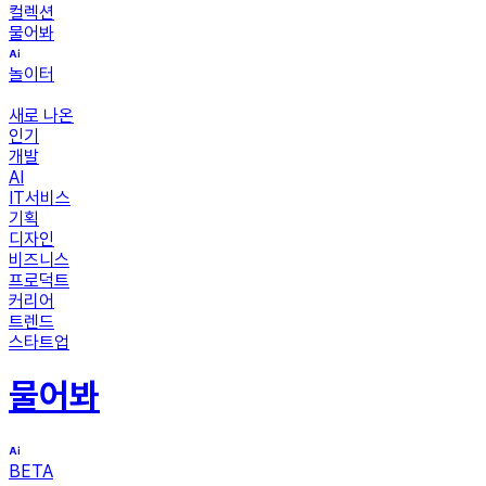
컬렉션
물어봐
놀이터
새로 나온
인기
개발
AI
IT서비스
기획
디자인
비즈니스
프로덕트
커리어
트렌드
스타트업
물어봐
BETA