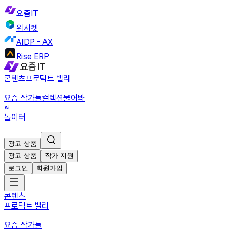
요즘IT
위시켓
AIDP - AX
Rise ERP
콘텐츠
프로덕트 밸리
요즘 작가들
컬렉션
물어봐
놀이터
광고 상품
광고 상품
작가 지원
로그인
회원가입
콘텐츠
프로덕트 밸리
요즘 작가들