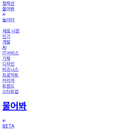
컬렉션
물어봐
놀이터
새로 나온
인기
개발
AI
IT서비스
기획
디자인
비즈니스
프로덕트
커리어
트렌드
스타트업
물어봐
BETA