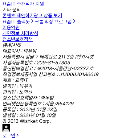
요즘IT 소개
작가 지원
기타 문의
콘텐츠 제안하기
광고 상품 보기
요즘IT 슬랙봇
크롬 확장 프로그램
이용약관
개인정보 처리방침
청소년보호정책
㈜위시켓
대표이사 : 박우범
서울특별시 강남구 테헤란로 211 3층 ㈜위시켓
사업자등록번호 : 209-81-57303
통신판매업신고 : 제2018-서울강남-02337 호
직업정보제공사업 신고번호 : J1200020180019
제호 : 요즘IT
발행인 : 박우범
편집인 : 노희선
청소년보호책임자 : 박우범
인터넷신문등록번호 : 서울,아54129
등록일 : 2022년 01월 23일
발행일 : 2021년 01월 10일
© 2013 Wishket Corp.
로그인