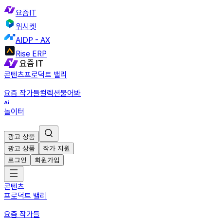
요즘IT
위시켓
AIDP - AX
Rise ERP
콘텐츠
프로덕트 밸리
요즘 작가들
컬렉션
물어봐
놀이터
광고 상품
광고 상품
작가 지원
로그인
회원가입
콘텐츠
프로덕트 밸리
요즘 작가들