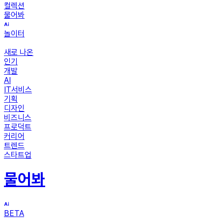
컬렉션
물어봐
놀이터
새로 나온
인기
개발
AI
IT서비스
기획
디자인
비즈니스
프로덕트
커리어
트렌드
스타트업
물어봐
BETA