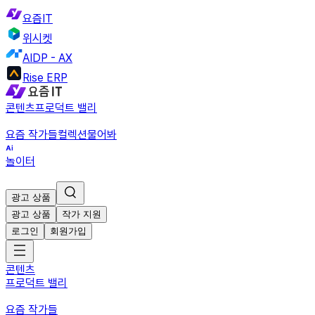
요즘IT
위시켓
AIDP - AX
Rise ERP
콘텐츠
프로덕트 밸리
요즘 작가들
컬렉션
물어봐
놀이터
광고 상품
광고 상품
작가 지원
로그인
회원가입
콘텐츠
프로덕트 밸리
요즘 작가들