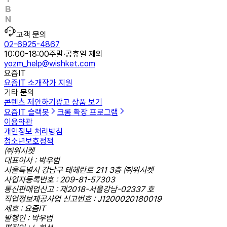
고객 문의
02-6925-4867
10:00-18:00
주말·공휴일 제외
yozm_help@wishket.com
요즘IT
요즘IT 소개
작가 지원
기타 문의
콘텐츠 제안하기
광고 상품 보기
요즘IT 슬랙봇
크롬 확장 프로그램
이용약관
개인정보 처리방침
청소년보호정책
㈜위시켓
대표이사 : 박우범
서울특별시 강남구 테헤란로 211 3층 ㈜위시켓
사업자등록번호 : 209-81-57303
통신판매업신고 : 제2018-서울강남-02337 호
직업정보제공사업 신고번호 : J1200020180019
제호 : 요즘IT
발행인 : 박우범