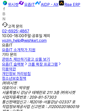
위시켓
요즘IT
AIDP - AX
Rise ERP
고객 문의
02-6925-4867
10:00-18:00
주말·공휴일 제외
yozm_help@wishket.com
요즘IT
요즘IT 소개
작가 지원
기타 문의
콘텐츠 제안하기
광고 상품 보기
요즘IT 슬랙봇
크롬 확장 프로그램
이용약관
개인정보 처리방침
청소년보호정책
㈜위시켓
대표이사 : 박우범
서울특별시 강남구 테헤란로 211 3층 ㈜위시켓
사업자등록번호 : 209-81-57303
통신판매업신고 : 제2018-서울강남-02337 호
직업정보제공사업 신고번호 : J1200020180019