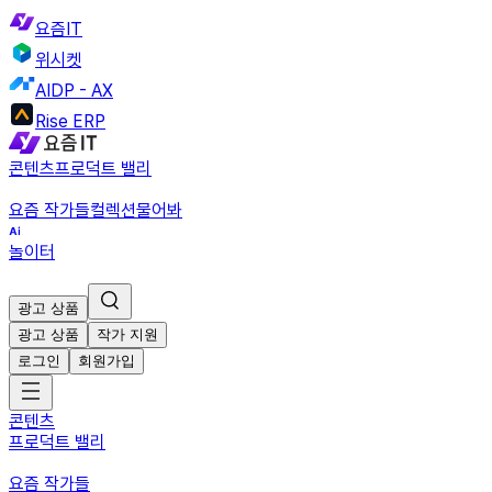
요즘IT
위시켓
AIDP - AX
Rise ERP
콘텐츠
프로덕트 밸리
요즘 작가들
컬렉션
물어봐
놀이터
광고 상품
광고 상품
작가 지원
로그인
회원가입
콘텐츠
프로덕트 밸리
요즘 작가들