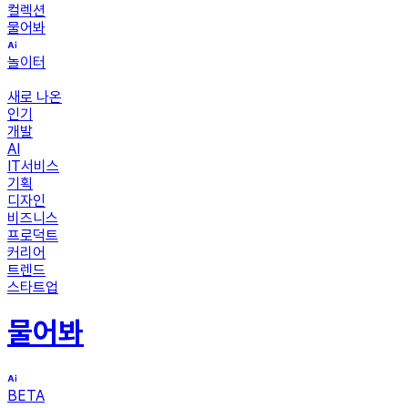
컬렉션
물어봐
놀이터
새로 나온
인기
개발
AI
IT서비스
기획
디자인
비즈니스
프로덕트
커리어
트렌드
스타트업
물어봐
BETA