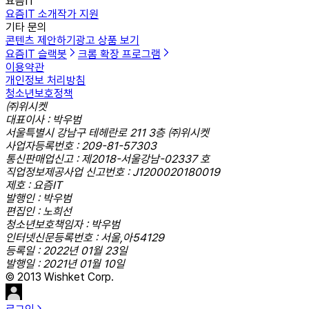
요즘IT
요즘IT 소개
작가 지원
기타 문의
콘텐츠 제안하기
광고 상품 보기
요즘IT 슬랙봇
크롬 확장 프로그램
이용약관
개인정보 처리방침
청소년보호정책
㈜위시켓
대표이사 : 박우범
서울특별시 강남구 테헤란로 211 3층 ㈜위시켓
사업자등록번호 : 209-81-57303
통신판매업신고 : 제2018-서울강남-02337 호
직업정보제공사업 신고번호 : J1200020180019
제호 : 요즘IT
발행인 : 박우범
편집인 : 노희선
청소년보호책임자 : 박우범
인터넷신문등록번호 : 서울,아54129
등록일 : 2022년 01월 23일
발행일 : 2021년 01월 10일
© 2013 Wishket Corp.