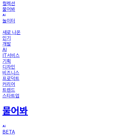
컬렉션
물어봐
놀이터
새로 나온
인기
개발
AI
IT서비스
기획
디자인
비즈니스
프로덕트
커리어
트렌드
스타트업
물어봐
BETA