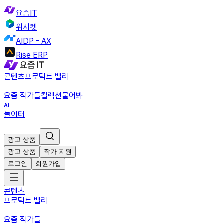
요즘IT
위시켓
AIDP - AX
Rise ERP
콘텐츠
프로덕트 밸리
요즘 작가들
컬렉션
물어봐
놀이터
광고 상품
광고 상품
작가 지원
로그인
회원가입
콘텐츠
프로덕트 밸리
요즘 작가들