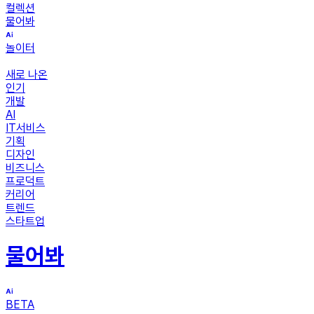
컬렉션
물어봐
놀이터
새로 나온
인기
개발
AI
IT서비스
기획
디자인
비즈니스
프로덕트
커리어
트렌드
스타트업
물어봐
BETA