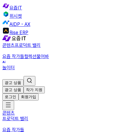
요즘IT
위시켓
AIDP - AX
Rise ERP
콘텐츠
프로덕트 밸리
요즘 작가들
컬렉션
물어봐
놀이터
광고 상품
광고 상품
작가 지원
로그인
회원가입
콘텐츠
프로덕트 밸리
요즘 작가들