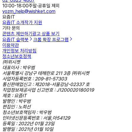
02-6925-4867
10:00-18:00
주말·공휴일 제외
yozm_help@wishket.com
요즘IT
요즘IT 소개
작가 지원
기타 문의
콘텐츠 제안하기
광고 상품 보기
요즘IT 슬랙봇
크롬 확장 프로그램
이용약관
개인정보 처리방침
청소년보호정책
㈜위시켓
대표이사 : 박우범
서울특별시 강남구 테헤란로 211 3층 ㈜위시켓
사업자등록번호 : 209-81-57303
통신판매업신고 : 제2018-서울강남-02337 호
직업정보제공사업 신고번호 : J1200020180019
제호 : 요즘IT
발행인 : 박우범
편집인 : 노희선
청소년보호책임자 : 박우범
인터넷신문등록번호 : 서울,아54129
등록일 : 2022년 01월 23일
발행일 : 2021년 01월 10일