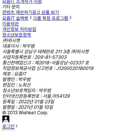
요즘IT 소개
작가 지원
기타 문의
콘텐츠 제안하기
광고 상품 보기
요즘IT 슬랙봇
크롬 확장 프로그램
이용약관
개인정보 처리방침
청소년보호정책
㈜위시켓
대표이사 : 박우범
서울특별시 강남구 테헤란로 211 3층 ㈜위시켓
사업자등록번호 : 209-81-57303
통신판매업신고 : 제2018-서울강남-02337 호
직업정보제공사업 신고번호 : J1200020180019
제호 : 요즘IT
발행인 : 박우범
편집인 : 노희선
청소년보호책임자 : 박우범
인터넷신문등록번호 : 서울,아54129
등록일 : 2022년 01월 23일
발행일 : 2021년 01월 10일
© 2013 Wishket Corp.
로그인