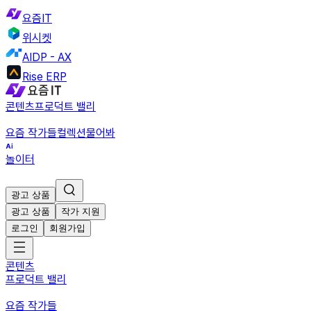
요즘IT
위시켓
AIDP - AX
Rise ERP
콘텐츠
프로덕트 밸리
요즘 작가들
컬렉션
물어봐
놀이터
광고 상품
광고 상품
작가 지원
로그인
회원가입
콘텐츠
프로덕트 밸리
요즘 작가들