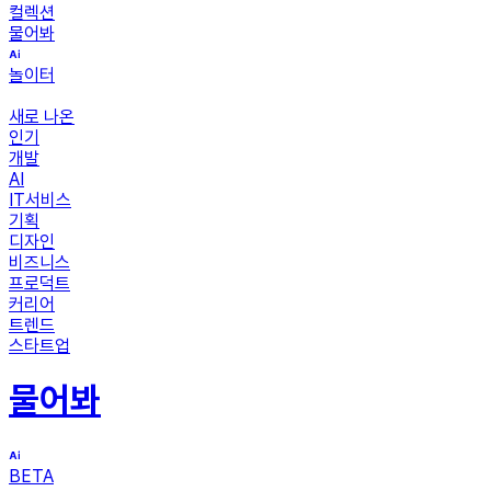
컬렉션
물어봐
놀이터
새로 나온
인기
개발
AI
IT서비스
기획
디자인
비즈니스
프로덕트
커리어
트렌드
스타트업
물어봐
BETA