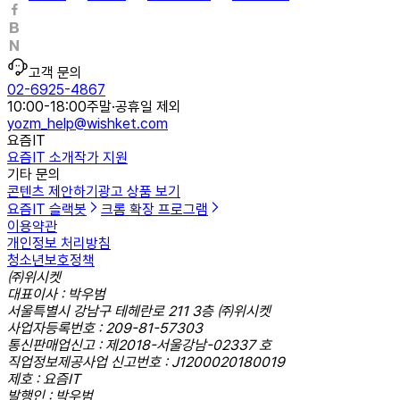
고객 문의
02-6925-4867
10:00-18:00
주말·공휴일 제외
yozm_help@wishket.com
요즘IT
요즘IT 소개
작가 지원
기타 문의
콘텐츠 제안하기
광고 상품 보기
요즘IT 슬랙봇
크롬 확장 프로그램
이용약관
개인정보 처리방침
청소년보호정책
㈜위시켓
대표이사 : 박우범
서울특별시 강남구 테헤란로 211 3층 ㈜위시켓
사업자등록번호 : 209-81-57303
통신판매업신고 : 제2018-서울강남-02337 호
직업정보제공사업 신고번호 : J1200020180019
제호 : 요즘IT
발행인 : 박우범