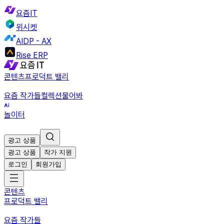
요즘IT
위시켓
AIDP - AX
Rise ERP
콘텐츠
프로덕트 밸리
요즘 작가들
컬렉션
물어봐
놀이터
광고 상품
광고 상품
작가 지원
로그인
회원가입
콘텐츠
프로덕트 밸리
요즘 작가들