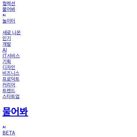
컬렉션
물어봐
놀이터
새로 나온
인기
개발
AI
IT서비스
기획
디자인
비즈니스
프로덕트
커리어
트렌드
스타트업
물어봐
BETA