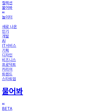
컬렉션
물어봐
놀이터
새로 나온
인기
개발
AI
IT서비스
기획
디자인
비즈니스
프로덕트
커리어
트렌드
스타트업
물어봐
BETA