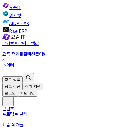
요즘IT
위시켓
AIDP - AX
Rise ERP
콘텐츠
프로덕트 밸리
요즘 작가들
컬렉션
물어봐
놀이터
광고 상품
광고 상품
작가 지원
로그인
회원가입
콘텐츠
프로덕트 밸리
요즘 작가들