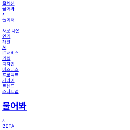
컬렉션
물어봐
놀이터
새로 나온
인기
개발
AI
IT서비스
기획
디자인
비즈니스
프로덕트
커리어
트렌드
스타트업
물어봐
BETA