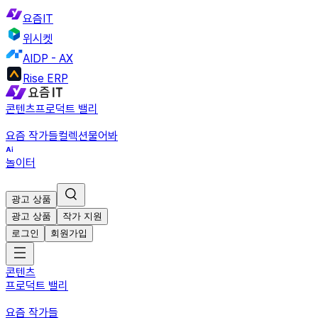
요즘IT
위시켓
AIDP - AX
Rise ERP
콘텐츠
프로덕트 밸리
요즘 작가들
컬렉션
물어봐
놀이터
광고 상품
광고 상품
작가 지원
로그인
회원가입
콘텐츠
프로덕트 밸리
요즘 작가들