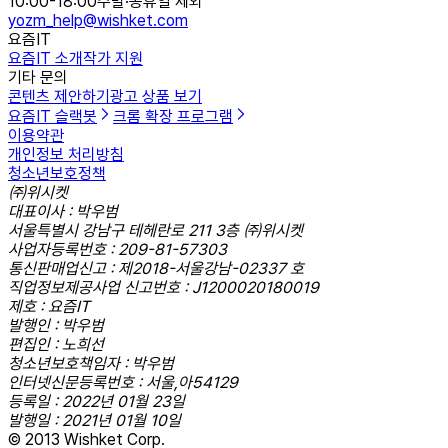
10:00-18:00
주말·공휴일 제외
yozm_help@wishket.com
요즘IT
요즘IT 소개
작가 지원
기타 문의
콘텐츠 제안하기
광고 상품 보기
요즘IT 슬랙봇
크롬 확장 프로그램
이용약관
개인정보 처리방침
청소년보호정책
㈜위시켓
대표이사 : 박우범
서울특별시 강남구 테헤란로 211 3층 ㈜위시켓
사업자등록번호 : 209-81-57303
통신판매업신고 : 제2018-서울강남-02337 호
직업정보제공사업 신고번호 : J1200020180019
제호 : 요즘IT
발행인 : 박우범
편집인 : 노희선
청소년보호책임자 : 박우범
인터넷신문등록번호 : 서울,아54129
등록일 : 2022년 01월 23일
발행일 : 2021년 01월 10일
© 2013 Wishket Corp.