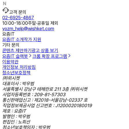
고객 문의
02-6925-4867
10:00-18:00
주말·공휴일 제외
yozm_help@wishket.com
요즘IT
요즘IT 소개
작가 지원
기타 문의
콘텐츠 제안하기
광고 상품 보기
요즘IT 슬랙봇
크롬 확장 프로그램
이용약관
개인정보 처리방침
청소년보호정책
㈜위시켓
대표이사 : 박우범
서울특별시 강남구 테헤란로 211 3층 ㈜위시켓
사업자등록번호 : 209-81-57303
통신판매업신고 : 제2018-서울강남-02337 호
직업정보제공사업 신고번호 : J1200020180019
제호 : 요즘IT
발행인 : 박우범
편집인 : 노희선
청소년보호책임자 : 박우범