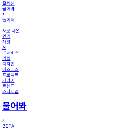
컬렉션
물어봐
놀이터
새로 나온
인기
개발
AI
IT서비스
기획
디자인
비즈니스
프로덕트
커리어
트렌드
스타트업
물어봐
BETA