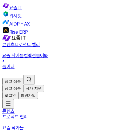
요즘IT
위시켓
AIDP - AX
Rise ERP
콘텐츠
프로덕트 밸리
요즘 작가들
컬렉션
물어봐
놀이터
광고 상품
광고 상품
작가 지원
로그인
회원가입
콘텐츠
프로덕트 밸리
요즘 작가들