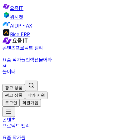
요즘IT
위시켓
AIDP - AX
Rise ERP
콘텐츠
프로덕트 밸리
요즘 작가들
컬렉션
물어봐
놀이터
광고 상품
광고 상품
작가 지원
로그인
회원가입
콘텐츠
프로덕트 밸리
요즘 작가들