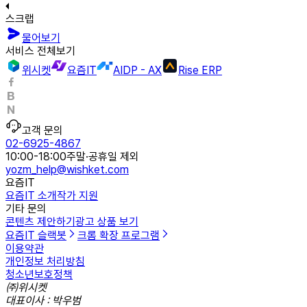
스크랩
물어보기
서비스 전체보기
위시켓
요즘IT
AIDP - AX
Rise ERP
고객 문의
02-6925-4867
10:00-18:00
주말·공휴일 제외
yozm_help@wishket.com
요즘IT
요즘IT 소개
작가 지원
기타 문의
콘텐츠 제안하기
광고 상품 보기
요즘IT 슬랙봇
크롬 확장 프로그램
이용약관
개인정보 처리방침
청소년보호정책
㈜위시켓
대표이사 : 박우범