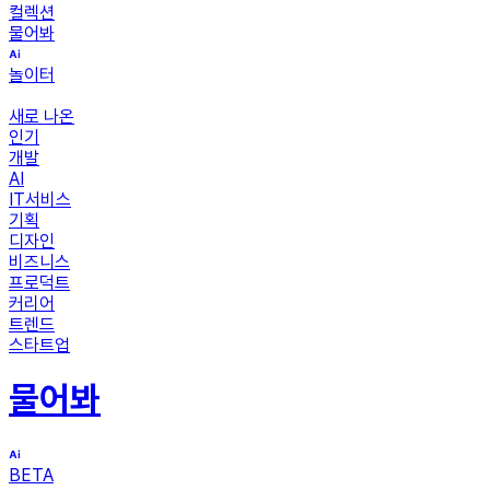
컬렉션
물어봐
놀이터
새로 나온
인기
개발
AI
IT서비스
기획
디자인
비즈니스
프로덕트
커리어
트렌드
스타트업
물어봐
BETA