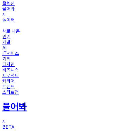
컬렉션
물어봐
놀이터
새로 나온
인기
개발
AI
IT서비스
기획
디자인
비즈니스
프로덕트
커리어
트렌드
스타트업
물어봐
BETA