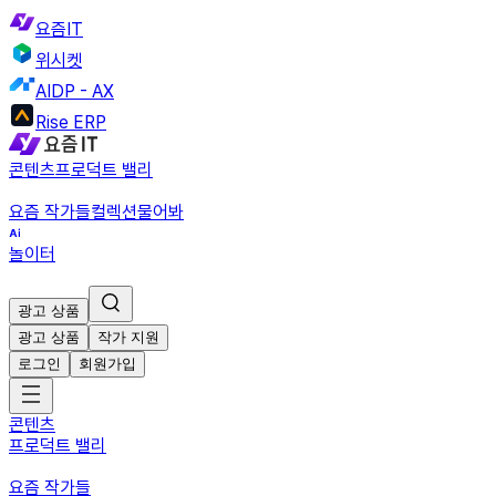
요즘IT
위시켓
AIDP - AX
Rise ERP
콘텐츠
프로덕트 밸리
요즘 작가들
컬렉션
물어봐
놀이터
광고 상품
광고 상품
작가 지원
로그인
회원가입
콘텐츠
프로덕트 밸리
요즘 작가들