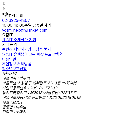
고객 문의
02-6925-4867
10:00-18:00
주말·공휴일 제외
yozm_help@wishket.com
요즘IT
요즘IT 소개
작가 지원
기타 문의
콘텐츠 제안하기
광고 상품 보기
요즘IT 슬랙봇
크롬 확장 프로그램
이용약관
개인정보 처리방침
청소년보호정책
㈜위시켓
대표이사 : 박우범
서울특별시 강남구 테헤란로 211 3층 ㈜위시켓
사업자등록번호 : 209-81-57303
통신판매업신고 : 제2018-서울강남-02337 호
직업정보제공사업 신고번호 : J1200020180019
제호 : 요즘IT
발행인 : 박우범
편집인 : 노희선