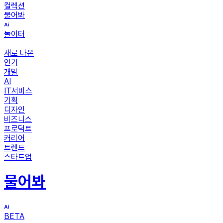
컬렉션
물어봐
놀이터
새로 나온
인기
개발
AI
IT서비스
기획
디자인
비즈니스
프로덕트
커리어
트렌드
스타트업
물어봐
BETA