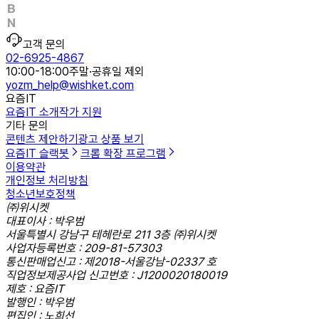
고객 문의
02-6925-4867
10:00-18:00
주말·공휴일 제외
yozm_help@wishket.com
요즘IT
요즘IT 소개
작가 지원
기타 문의
콘텐츠 제안하기
광고 상품 보기
요즘IT 슬랙봇
크롬 확장 프로그램
이용약관
개인정보 처리방침
청소년보호정책
㈜위시켓
대표이사 : 박우범
서울특별시 강남구 테헤란로 211 3층 ㈜위시켓
사업자등록번호 : 209-81-57303
통신판매업신고 : 제2018-서울강남-02337 호
직업정보제공사업 신고번호 : J1200020180019
제호 : 요즘IT
발행인 : 박우범
편집인 : 노희선