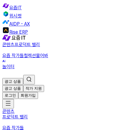
요즘IT
위시켓
AIDP - AX
Rise ERP
콘텐츠
프로덕트 밸리
요즘 작가들
컬렉션
물어봐
놀이터
광고 상품
광고 상품
작가 지원
로그인
회원가입
콘텐츠
프로덕트 밸리
요즘 작가들