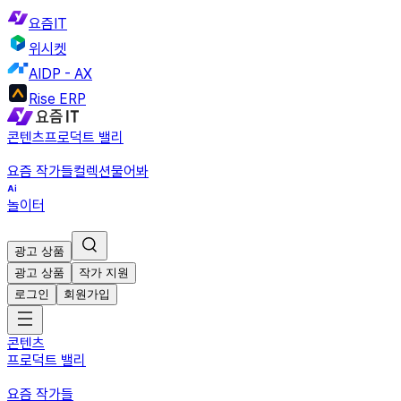
요즘IT
위시켓
AIDP - AX
Rise ERP
콘텐츠
프로덕트 밸리
요즘 작가들
컬렉션
물어봐
놀이터
광고 상품
광고 상품
작가 지원
로그인
회원가입
콘텐츠
프로덕트 밸리
요즘 작가들