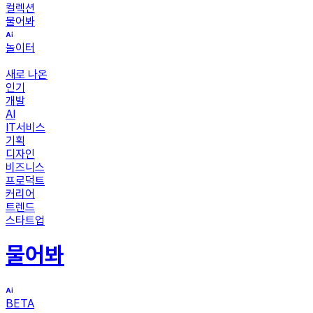
컬렉션
물어봐
놀이터
새로 나온
인기
개발
AI
IT서비스
기획
디자인
비즈니스
프로덕트
커리어
트렌드
스타트업
물어봐
BETA