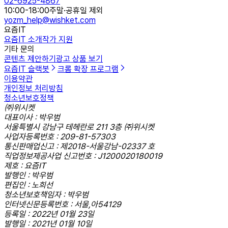
02-6925-4867
10:00-18:00
주말·공휴일 제외
yozm_help@wishket.com
요즘IT
요즘IT 소개
작가 지원
기타 문의
콘텐츠 제안하기
광고 상품 보기
요즘IT 슬랙봇
크롬 확장 프로그램
이용약관
개인정보 처리방침
청소년보호정책
㈜위시켓
대표이사 : 박우범
서울특별시 강남구 테헤란로 211 3층 ㈜위시켓
사업자등록번호 : 209-81-57303
통신판매업신고 : 제2018-서울강남-02337 호
직업정보제공사업 신고번호 : J1200020180019
제호 : 요즘IT
발행인 : 박우범
편집인 : 노희선
청소년보호책임자 : 박우범
인터넷신문등록번호 : 서울,아54129
등록일 : 2022년 01월 23일
발행일 : 2021년 01월 10일