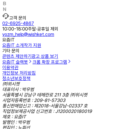
고객 문의
02-6925-4867
10:00-18:00
주말·공휴일 제외
yozm_help@wishket.com
요즘IT
요즘IT 소개
작가 지원
기타 문의
콘텐츠 제안하기
광고 상품 보기
요즘IT 슬랙봇
크롬 확장 프로그램
이용약관
개인정보 처리방침
청소년보호정책
㈜위시켓
대표이사 : 박우범
서울특별시 강남구 테헤란로 211 3층 ㈜위시켓
사업자등록번호 : 209-81-57303
통신판매업신고 : 제2018-서울강남-02337 호
직업정보제공사업 신고번호 : J1200020180019
제호 : 요즘IT
발행인 : 박우범
편집인 : 노희선