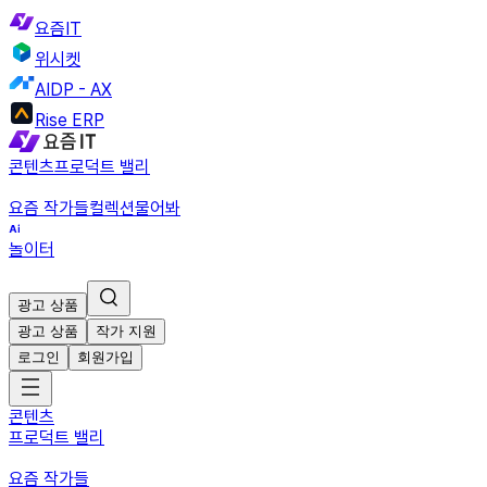
요즘IT
위시켓
AIDP - AX
Rise ERP
콘텐츠
프로덕트 밸리
요즘 작가들
컬렉션
물어봐
놀이터
광고 상품
광고 상품
작가 지원
로그인
회원가입
콘텐츠
프로덕트 밸리
요즘 작가들