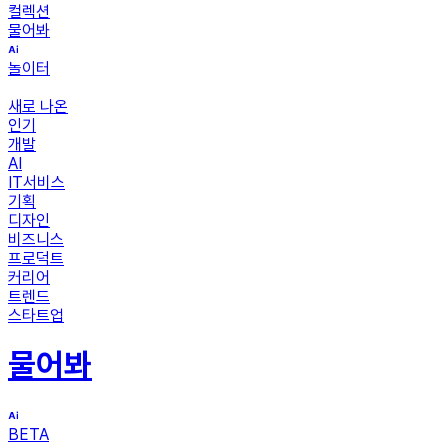
컬렉션
물어봐
놀이터
새로 나온
인기
개발
AI
IT서비스
기획
디자인
비즈니스
프로덕트
커리어
트렌드
스타트업
물어봐
BETA