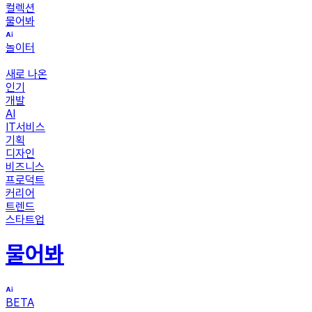
컬렉션
물어봐
놀이터
새로 나온
인기
개발
AI
IT서비스
기획
디자인
비즈니스
프로덕트
커리어
트렌드
스타트업
물어봐
BETA