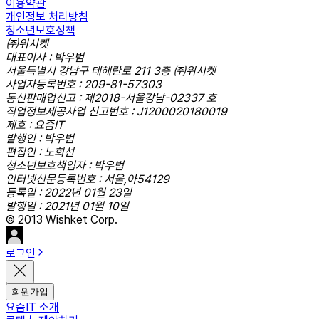
이용약관
개인정보 처리방침
청소년보호정책
㈜위시켓
대표이사 : 박우범
서울특별시 강남구 테헤란로 211 3층 ㈜위시켓
사업자등록번호 : 209-81-57303
통신판매업신고 : 제2018-서울강남-02337 호
직업정보제공사업 신고번호 : J1200020180019
제호 : 요즘IT
발행인 : 박우범
편집인 : 노희선
청소년보호책임자 : 박우범
인터넷신문등록번호 : 서울,아54129
등록일 : 2022년 01월 23일
발행일 : 2021년 01월 10일
© 2013 Wishket Corp.
로그인
회원가입
요즘IT 소개