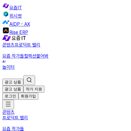
요즘IT
위시켓
AIDP - AX
Rise ERP
콘텐츠
프로덕트 밸리
요즘 작가들
컬렉션
물어봐
놀이터
광고 상품
광고 상품
작가 지원
로그인
회원가입
콘텐츠
프로덕트 밸리
요즘 작가들