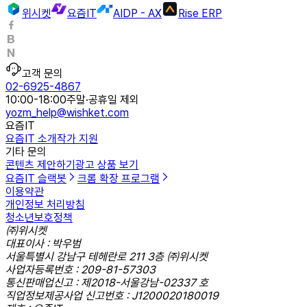
위시켓
요즘IT
AIDP - AX
Rise ERP
고객 문의
02-6925-4867
10:00-18:00
주말·공휴일 제외
yozm_help@wishket.com
요즘IT
요즘IT 소개
작가 지원
기타 문의
콘텐츠 제안하기
광고 상품 보기
요즘IT 슬랙봇
크롬 확장 프로그램
이용약관
개인정보 처리방침
청소년보호정책
㈜위시켓
대표이사 : 박우범
서울특별시 강남구 테헤란로 211 3층 ㈜위시켓
사업자등록번호 : 209-81-57303
통신판매업신고 : 제2018-서울강남-02337 호
직업정보제공사업 신고번호 : J1200020180019