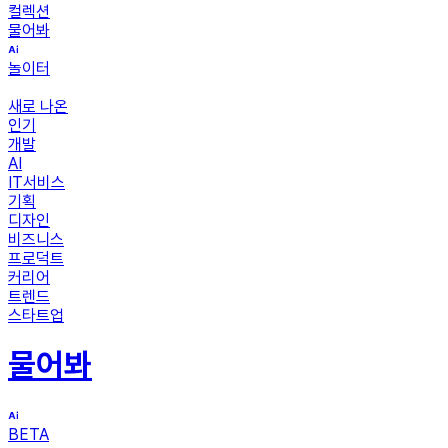
컬렉션
물어봐
놀이터
새로 나온
인기
개발
AI
IT서비스
기획
디자인
비즈니스
프로덕트
커리어
트렌드
스타트업
물어봐
BETA