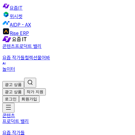
요즘IT
위시켓
AIDP - AX
Rise ERP
콘텐츠
프로덕트 밸리
요즘 작가들
컬렉션
물어봐
놀이터
광고 상품
광고 상품
작가 지원
로그인
회원가입
콘텐츠
프로덕트 밸리
요즘 작가들