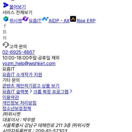
물어보기
서비스 전체보기
위시켓
요즘IT
AIDP - AX
Rise ERP
고객 문의
02-6925-4867
10:00-18:00
주말·공휴일 제외
yozm_help@wishket.com
요즘IT
요즘IT 소개
작가 지원
기타 문의
콘텐츠 제안하기
광고 상품 보기
요즘IT 슬랙봇
크롬 확장 프로그램
이용약관
개인정보 처리방침
청소년보호정책
㈜위시켓
대표이사 : 박우범
서울특별시 강남구 테헤란로 211 3층 ㈜위시켓
사업자등록번호 : 209-81-57303