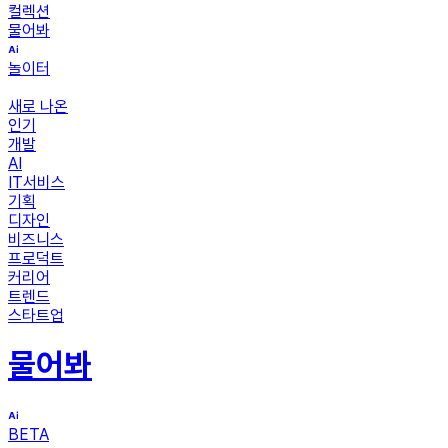
컬렉션
물어봐
놀이터
새로 나온
인기
개발
AI
IT서비스
기획
디자인
비즈니스
프로덕트
커리어
트렌드
스타트업
물어봐
BETA