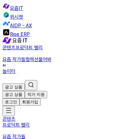
요즘IT
위시켓
AIDP - AX
Rise ERP
콘텐츠
프로덕트 밸리
요즘 작가들
컬렉션
물어봐
놀이터
광고 상품
광고 상품
작가 지원
로그인
회원가입
콘텐츠
프로덕트 밸리
요즘 작가들