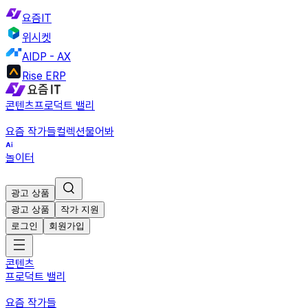
요즘IT
위시켓
AIDP - AX
Rise ERP
콘텐츠
프로덕트 밸리
요즘 작가들
컬렉션
물어봐
놀이터
광고 상품
광고 상품
작가 지원
로그인
회원가입
콘텐츠
프로덕트 밸리
요즘 작가들