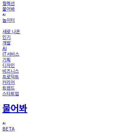
컬렉션
물어봐
놀이터
새로 나온
인기
개발
AI
IT서비스
기획
디자인
비즈니스
프로덕트
커리어
트렌드
스타트업
물어봐
BETA