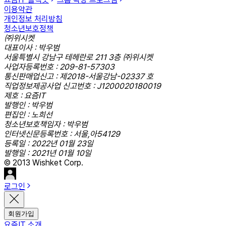
이용약관
개인정보 처리방침
청소년보호정책
㈜위시켓
대표이사 : 박우범
서울특별시 강남구 테헤란로 211 3층 ㈜위시켓
사업자등록번호 : 209-81-57303
통신판매업신고 : 제2018-서울강남-02337 호
직업정보제공사업 신고번호 : J1200020180019
제호 : 요즘IT
발행인 : 박우범
편집인 : 노희선
청소년보호책임자 : 박우범
인터넷신문등록번호 : 서울,아54129
등록일 : 2022년 01월 23일
발행일 : 2021년 01월 10일
© 2013 Wishket Corp.
로그인
회원가입
요즘IT 소개