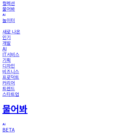
컬렉션
물어봐
놀이터
새로 나온
인기
개발
AI
IT서비스
기획
디자인
비즈니스
프로덕트
커리어
트렌드
스타트업
물어봐
BETA