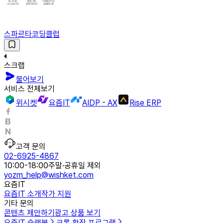
스파르타코딩클럽
스크랩
물어보기
서비스 전체보기
위시켓
요즘IT
AIDP - AX
Rise ERP
고객 문의
02-6925-4867
10:00-18:00
주말·공휴일 제외
yozm_help@wishket.com
요즘IT
요즘IT 소개
작가 지원
기타 문의
콘텐츠 제안하기
광고 상품 보기
요즘IT 슬랙봇
크롬 확장 프로그램