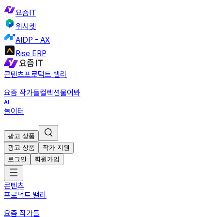
요즘IT
위시켓
AIDP - AX
Rise ERP
콘텐츠
프로덕트 밸리
요즘 작가들
컬렉션
물어봐
놀이터
광고 상품
광고 상품
작가 지원
로그인
회원가입
콘텐츠
프로덕트 밸리
요즘 작가들