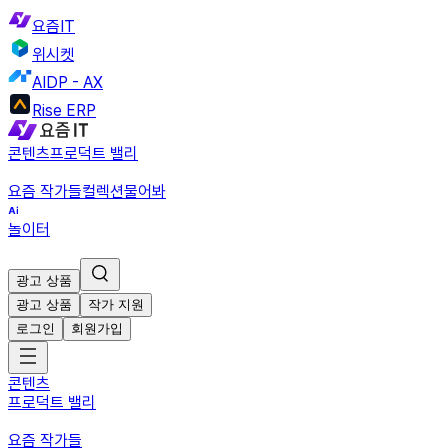
요즘IT
위시켓
AIDP - AX
Rise ERP
콘텐츠
프로덕트 밸리
요즘 작가들
컬렉션
물어봐
놀이터
광고 상품
광고 상품
작가 지원
로그인
회원가입
콘텐츠
프로덕트 밸리
요즘 작가들