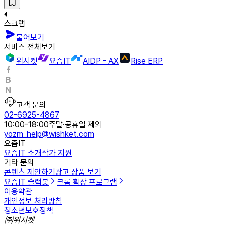
스크랩
물어보기
서비스 전체보기
위시켓
요즘IT
AIDP - AX
Rise ERP
고객 문의
02-6925-4867
10:00-18:00
주말·공휴일 제외
yozm_help@wishket.com
요즘IT
요즘IT 소개
작가 지원
기타 문의
콘텐츠 제안하기
광고 상품 보기
요즘IT 슬랙봇
크롬 확장 프로그램
이용약관
개인정보 처리방침
청소년보호정책
㈜위시켓