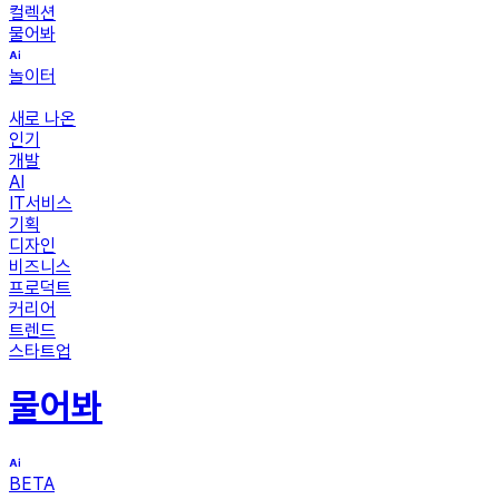
컬렉션
물어봐
놀이터
새로 나온
인기
개발
AI
IT서비스
기획
디자인
비즈니스
프로덕트
커리어
트렌드
스타트업
물어봐
BETA