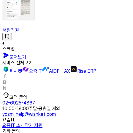
서점직원
스크랩
물어보기
서비스 전체보기
위시켓
요즘IT
AIDP - AX
Rise ERP
고객 문의
02-6925-4867
10:00-18:00
주말·공휴일 제외
yozm_help@wishket.com
요즘IT
요즘IT 소개
작가 지원
기타 문의