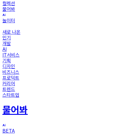
컬렉션
물어봐
놀이터
새로 나온
인기
개발
AI
IT서비스
기획
디자인
비즈니스
프로덕트
커리어
트렌드
스타트업
물어봐
BETA