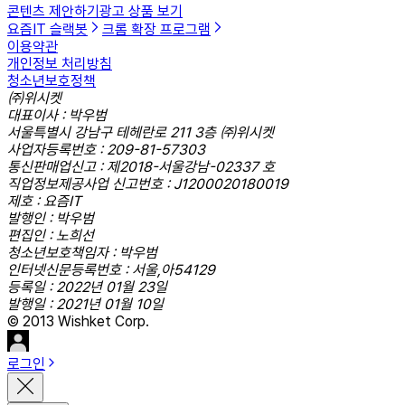
콘텐츠 제안하기
광고 상품 보기
요즘IT 슬랙봇
크롬 확장 프로그램
이용약관
개인정보 처리방침
청소년보호정책
㈜위시켓
대표이사 : 박우범
서울특별시 강남구 테헤란로 211 3층 ㈜위시켓
사업자등록번호 : 209-81-57303
통신판매업신고 : 제2018-서울강남-02337 호
직업정보제공사업 신고번호 : J1200020180019
제호 : 요즘IT
발행인 : 박우범
편집인 : 노희선
청소년보호책임자 : 박우범
인터넷신문등록번호 : 서울,아54129
등록일 : 2022년 01월 23일
발행일 : 2021년 01월 10일
© 2013 Wishket Corp.
로그인