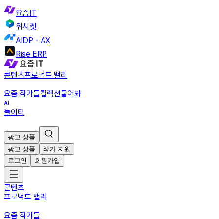
요즘IT
위시켓
AIDP - AX
Rise ERP
콘텐츠
프로덕트 밸리
요즘 작가들
컬렉션
물어봐
놀이터
광고 상품
광고 상품
작가 지원
로그인
회원가입
콘텐츠
프로덕트 밸리
요즘 작가들