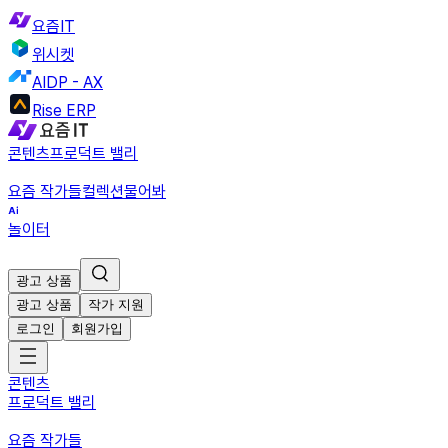
요즘IT
위시켓
AIDP - AX
Rise ERP
콘텐츠
프로덕트 밸리
요즘 작가들
컬렉션
물어봐
놀이터
광고 상품
광고 상품
작가 지원
로그인
회원가입
콘텐츠
프로덕트 밸리
요즘 작가들