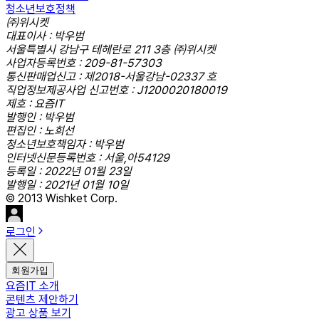
청소년보호정책
㈜위시켓
대표이사 : 박우범
서울특별시 강남구 테헤란로 211 3층 ㈜위시켓
사업자등록번호 : 209-81-57303
통신판매업신고 : 제2018-서울강남-02337 호
직업정보제공사업 신고번호 : J1200020180019
제호 : 요즘IT
발행인 : 박우범
편집인 : 노희선
청소년보호책임자 : 박우범
인터넷신문등록번호 : 서울,아54129
등록일 : 2022년 01월 23일
발행일 : 2021년 01월 10일
© 2013 Wishket Corp.
로그인
회원가입
요즘IT 소개
콘텐츠 제안하기
광고 상품 보기