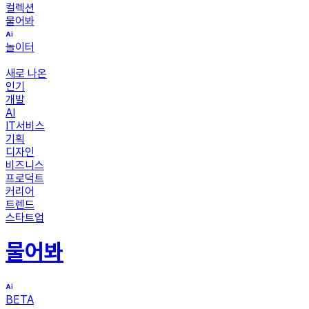
컬렉션
물어봐
놀이터
새로 나온
인기
개발
AI
IT서비스
기획
디자인
비즈니스
프로덕트
커리어
트렌드
스타트업
물어봐
BETA