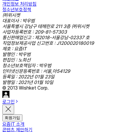
개인정보 처리방침
청소년보호정책
㈜위시켓
대표이사 : 박우범
서울특별시 강남구 테헤란로 211 3층 ㈜위시켓
사업자등록번호 : 209-81-57303
통신판매업신고 : 제2018-서울강남-02337 호
직업정보제공사업 신고번호 : J1200020180019
제호 : 요즘IT
발행인 : 박우범
편집인 : 노희선
청소년보호책임자 : 박우범
인터넷신문등록번호 : 서울,아54129
등록일 : 2022년 01월 23일
발행일 : 2021년 01월 10일
© 2013 Wishket Corp.
로그인
회원가입
요즘IT 소개
콘텐츠 제안하기