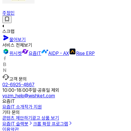
주정민
스크랩
물어보기
서비스 전체보기
위시켓
요즘IT
AIDP - AX
Rise ERP
고객 문의
02-6925-4867
10:00-18:00
주말·공휴일 제외
yozm_help@wishket.com
요즘IT
요즘IT 소개
작가 지원
기타 문의
콘텐츠 제안하기
광고 상품 보기
요즘IT 슬랙봇
크롬 확장 프로그램
이용약관