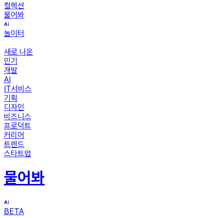
컬렉션
물어봐
놀이터
새로 나온
인기
개발
AI
IT서비스
기획
디자인
비즈니스
프로덕트
커리어
트렌드
스타트업
물어봐
BETA