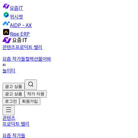
요즘IT
위시켓
AIDP - AX
Rise ERP
콘텐츠
프로덕트 밸리
요즘 작가들
컬렉션
물어봐
놀이터
광고 상품
광고 상품
작가 지원
로그인
회원가입
콘텐츠
프로덕트 밸리
요즘 작가들