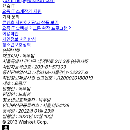
yozm_help@wishket.com
요즘IT
요즘IT 소개
작가 지원
기타 문의
콘텐츠 제안하기
광고 상품 보기
요즘IT 슬랙봇
크롬 확장 프로그램
이용약관
개인정보 처리방침
청소년보호정책
㈜위시켓
대표이사 : 박우범
서울특별시 강남구 테헤란로 211 3층 ㈜위시켓
사업자등록번호 : 209-81-57303
통신판매업신고 : 제2018-서울강남-02337 호
직업정보제공사업 신고번호 : J1200020180019
제호 : 요즘IT
발행인 : 박우범
편집인 : 노희선
청소년보호책임자 : 박우범
인터넷신문등록번호 : 서울,아54129
등록일 : 2022년 01월 23일
발행일 : 2021년 01월 10일
© 2013 Wishket Corp.