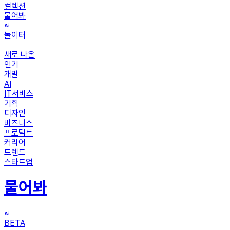
컬렉션
물어봐
놀이터
새로 나온
인기
개발
AI
IT서비스
기획
디자인
비즈니스
프로덕트
커리어
트렌드
스타트업
물어봐
BETA