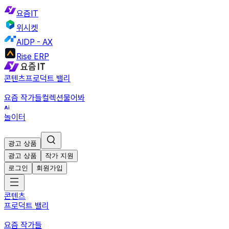
요즘IT
위시켓
AIDP - AX
Rise ERP
콘텐츠
프로덕트 밸리
요즘 작가들
컬렉션
물어봐
놀이터
광고 상품
광고 상품
작가 지원
로그인
회원가입
콘텐츠
프로덕트 밸리
요즘 작가들