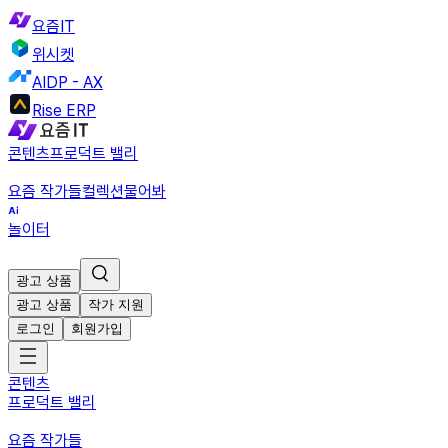
요즘IT
위시켓
AIDP - AX
Rise ERP
콘텐츠
프로덕트 밸리
요즘 작가들
컬렉션
물어봐
놀이터
광고 상품
광고 상품
작가 지원
로그인
회원가입
콘텐츠
프로덕트 밸리
요즘 작가들