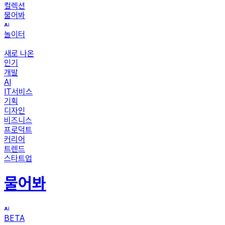
컬렉션
물어봐
놀이터
새로 나온
인기
개발
AI
IT서비스
기획
디자인
비즈니스
프로덕트
커리어
트렌드
스타트업
물어봐
BETA