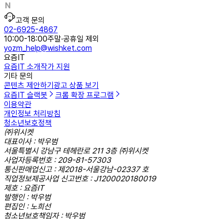
고객 문의
02-6925-4867
10:00-18:00
주말·공휴일 제외
yozm_help@wishket.com
요즘IT
요즘IT 소개
작가 지원
기타 문의
콘텐츠 제안하기
광고 상품 보기
요즘IT 슬랙봇
크롬 확장 프로그램
이용약관
개인정보 처리방침
청소년보호정책
㈜위시켓
대표이사 : 박우범
서울특별시 강남구 테헤란로 211 3층 ㈜위시켓
사업자등록번호 : 209-81-57303
통신판매업신고 : 제2018-서울강남-02337 호
직업정보제공사업 신고번호 : J1200020180019
제호 : 요즘IT
발행인 : 박우범
편집인 : 노희선
청소년보호책임자 : 박우범