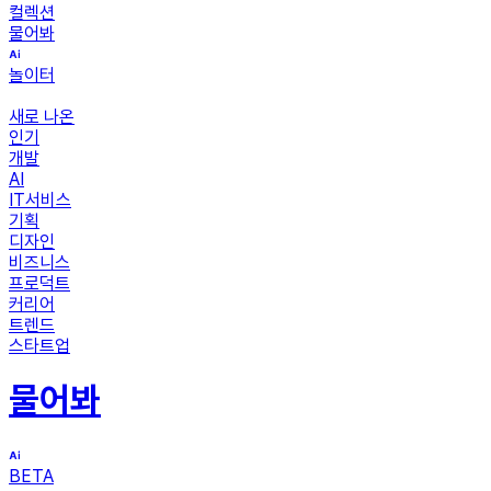
컬렉션
물어봐
놀이터
새로 나온
인기
개발
AI
IT서비스
기획
디자인
비즈니스
프로덕트
커리어
트렌드
스타트업
물어봐
BETA