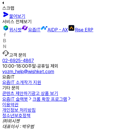
스크랩
물어보기
서비스 전체보기
위시켓
요즘IT
AIDP - AX
Rise ERP
고객 문의
02-6925-4867
10:00-18:00
주말·공휴일 제외
yozm_help@wishket.com
요즘IT
요즘IT 소개
작가 지원
기타 문의
콘텐츠 제안하기
광고 상품 보기
요즘IT 슬랙봇
크롬 확장 프로그램
이용약관
개인정보 처리방침
청소년보호정책
㈜위시켓
대표이사 : 박우범