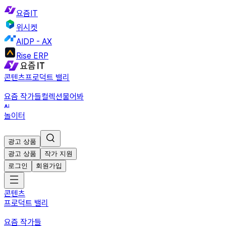
요즘IT
위시켓
AIDP - AX
Rise ERP
콘텐츠
프로덕트 밸리
요즘 작가들
컬렉션
물어봐
놀이터
광고 상품
광고 상품
작가 지원
로그인
회원가입
콘텐츠
프로덕트 밸리
요즘 작가들