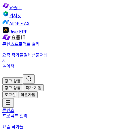
요즘IT
위시켓
AIDP - AX
Rise ERP
콘텐츠
프로덕트 밸리
요즘 작가들
컬렉션
물어봐
놀이터
광고 상품
광고 상품
작가 지원
로그인
회원가입
콘텐츠
프로덕트 밸리
요즘 작가들