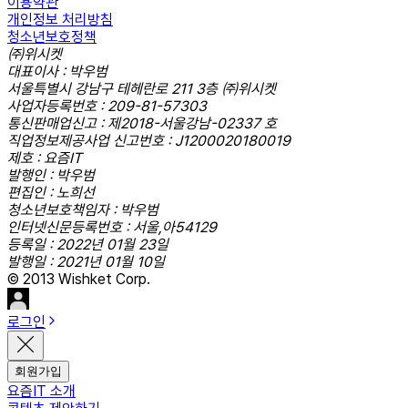
이용약관
개인정보 처리방침
청소년보호정책
㈜위시켓
대표이사 : 박우범
서울특별시 강남구 테헤란로 211 3층 ㈜위시켓
사업자등록번호 : 209-81-57303
통신판매업신고 : 제2018-서울강남-02337 호
직업정보제공사업 신고번호 : J1200020180019
제호 : 요즘IT
발행인 : 박우범
편집인 : 노희선
청소년보호책임자 : 박우범
인터넷신문등록번호 : 서울,아54129
등록일 : 2022년 01월 23일
발행일 : 2021년 01월 10일
© 2013 Wishket Corp.
로그인
회원가입
요즘IT 소개