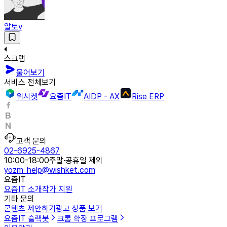
알토v
스크랩
물어보기
서비스 전체보기
위시켓
요즘IT
AIDP - AX
Rise ERP
고객 문의
02-6925-4867
10:00-18:00
주말·공휴일 제외
yozm_help@wishket.com
요즘IT
요즘IT 소개
작가 지원
기타 문의
콘텐츠 제안하기
광고 상품 보기
요즘IT 슬랙봇
크롬 확장 프로그램