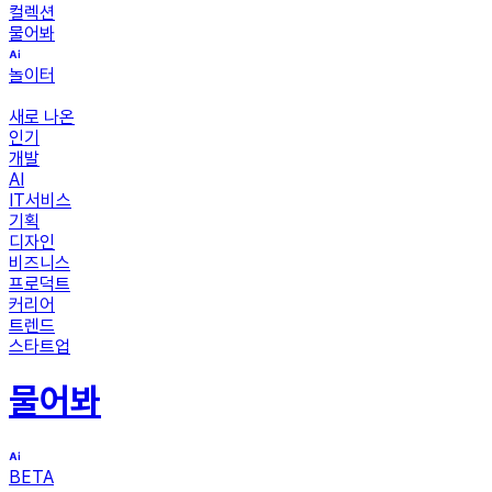
컬렉션
물어봐
놀이터
새로 나온
인기
개발
AI
IT서비스
기획
디자인
비즈니스
프로덕트
커리어
트렌드
스타트업
물어봐
BETA