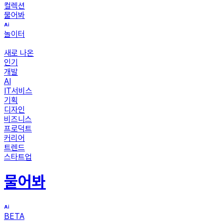
컬렉션
물어봐
놀이터
새로 나온
인기
개발
AI
IT서비스
기획
디자인
비즈니스
프로덕트
커리어
트렌드
스타트업
물어봐
BETA