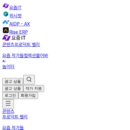
요즘IT
위시켓
AIDP - AX
Rise ERP
콘텐츠
프로덕트 밸리
요즘 작가들
컬렉션
물어봐
놀이터
광고 상품
광고 상품
작가 지원
로그인
회원가입
콘텐츠
프로덕트 밸리
요즘 작가들