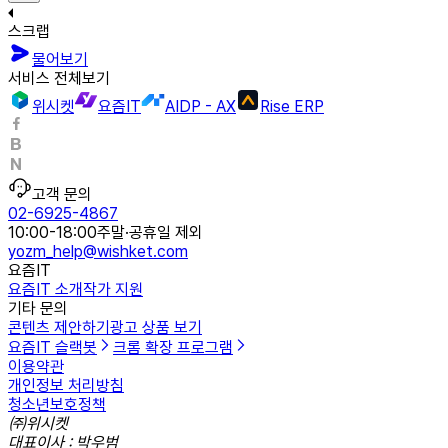
스크랩
물어보기
서비스 전체보기
위시켓
요즘IT
AIDP - AX
Rise ERP
고객 문의
02-6925-4867
10:00-18:00
주말·공휴일 제외
yozm_help@wishket.com
요즘IT
요즘IT 소개
작가 지원
기타 문의
콘텐츠 제안하기
광고 상품 보기
요즘IT 슬랙봇
크롬 확장 프로그램
이용약관
개인정보 처리방침
청소년보호정책
㈜위시켓
대표이사 : 박우범