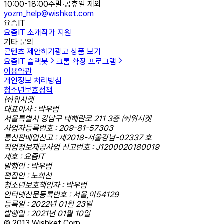
10:00-18:00
주말·공휴일 제외
yozm_help@wishket.com
요즘IT
요즘IT 소개
작가 지원
기타 문의
콘텐츠 제안하기
광고 상품 보기
요즘IT 슬랙봇
크롬 확장 프로그램
이용약관
개인정보 처리방침
청소년보호정책
㈜위시켓
대표이사 : 박우범
서울특별시 강남구 테헤란로 211 3층 ㈜위시켓
사업자등록번호 : 209-81-57303
통신판매업신고 : 제2018-서울강남-02337 호
직업정보제공사업 신고번호 : J1200020180019
제호 : 요즘IT
발행인 : 박우범
편집인 : 노희선
청소년보호책임자 : 박우범
인터넷신문등록번호 : 서울,아54129
등록일 : 2022년 01월 23일
발행일 : 2021년 01월 10일
© 2013 Wishket Corp.