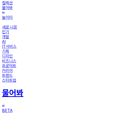
컬렉션
물어봐
놀이터
새로 나온
인기
개발
AI
IT서비스
기획
디자인
비즈니스
프로덕트
커리어
트렌드
스타트업
물어봐
BETA