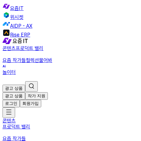
요즘IT
위시켓
AIDP - AX
Rise ERP
콘텐츠
프로덕트 밸리
요즘 작가들
컬렉션
물어봐
놀이터
광고 상품
광고 상품
작가 지원
로그인
회원가입
콘텐츠
프로덕트 밸리
요즘 작가들