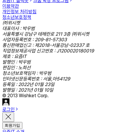
요즘IT 슬랙봇
크롬 확장 프로그램
이용약관
개인정보 처리방침
청소년보호정책
㈜위시켓
대표이사 : 박우범
서울특별시 강남구 테헤란로 211 3층 ㈜위시켓
사업자등록번호 : 209-81-57303
통신판매업신고 : 제2018-서울강남-02337 호
직업정보제공사업 신고번호 : J1200020180019
제호 : 요즘IT
발행인 : 박우범
편집인 : 노희선
청소년보호책임자 : 박우범
인터넷신문등록번호 : 서울,아54129
등록일 : 2022년 01월 23일
발행일 : 2021년 01월 10일
© 2013 Wishket Corp.
로그인
회원가입
요즘IT 소개