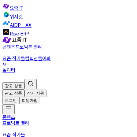
요즘IT
위시켓
AIDP - AX
Rise ERP
콘텐츠
프로덕트 밸리
요즘 작가들
컬렉션
물어봐
놀이터
광고 상품
광고 상품
작가 지원
로그인
회원가입
콘텐츠
프로덕트 밸리
요즘 작가들