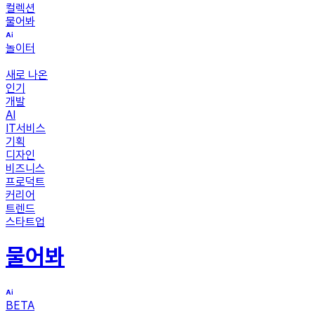
컬렉션
물어봐
놀이터
새로 나온
인기
개발
AI
IT서비스
기획
디자인
비즈니스
프로덕트
커리어
트렌드
스타트업
물어봐
BETA