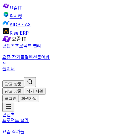
요즘IT
위시켓
AIDP - AX
Rise ERP
콘텐츠
프로덕트 밸리
요즘 작가들
컬렉션
물어봐
놀이터
광고 상품
광고 상품
작가 지원
로그인
회원가입
콘텐츠
프로덕트 밸리
요즘 작가들