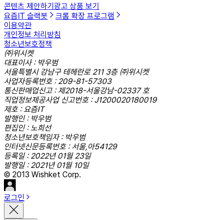
콘텐츠 제안하기
광고 상품 보기
요즘IT 슬랙봇
크롬 확장 프로그램
이용약관
개인정보 처리방침
청소년보호정책
㈜위시켓
대표이사 : 박우범
서울특별시 강남구 테헤란로 211 3층 ㈜위시켓
사업자등록번호 : 209-81-57303
통신판매업신고 : 제2018-서울강남-02337 호
직업정보제공사업 신고번호 : J1200020180019
제호 : 요즘IT
발행인 : 박우범
편집인 : 노희선
청소년보호책임자 : 박우범
인터넷신문등록번호 : 서울,아54129
등록일 : 2022년 01월 23일
발행일 : 2021년 01월 10일
© 2013 Wishket Corp.
로그인