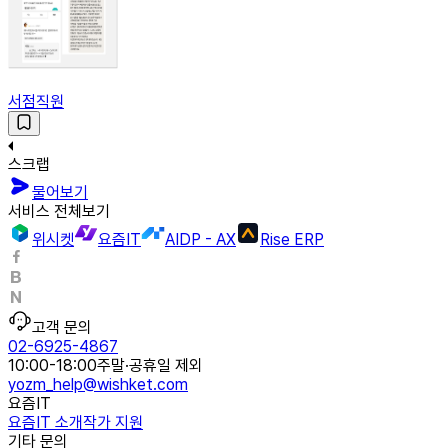
서점직원
스크랩
물어보기
서비스 전체보기
위시켓
요즘IT
AIDP - AX
Rise ERP
고객 문의
02-6925-4867
10:00-18:00
주말·공휴일 제외
yozm_help@wishket.com
요즘IT
요즘IT 소개
작가 지원
기타 문의