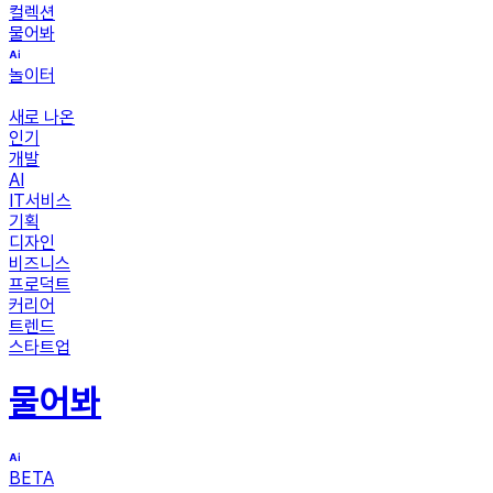
컬렉션
물어봐
놀이터
새로 나온
인기
개발
AI
IT서비스
기획
디자인
비즈니스
프로덕트
커리어
트렌드
스타트업
물어봐
BETA