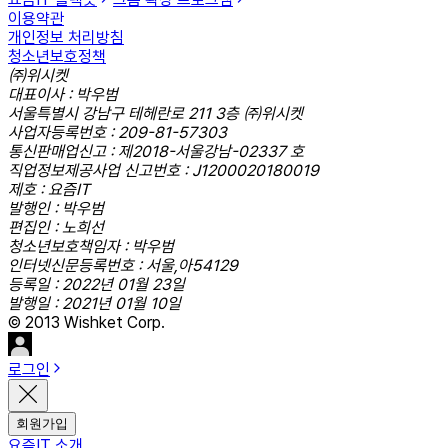
이용약관
개인정보 처리방침
청소년보호정책
㈜위시켓
대표이사 : 박우범
서울특별시 강남구 테헤란로 211 3층 ㈜위시켓
사업자등록번호 : 209-81-57303
통신판매업신고 : 제2018-서울강남-02337 호
직업정보제공사업 신고번호 : J1200020180019
제호 : 요즘IT
발행인 : 박우범
편집인 : 노희선
청소년보호책임자 : 박우범
인터넷신문등록번호 : 서울,아54129
등록일 : 2022년 01월 23일
발행일 : 2021년 01월 10일
© 2013 Wishket Corp.
로그인
회원가입
요즘IT 소개