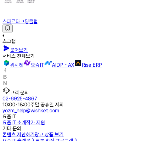
스파르타코딩클럽
스크랩
물어보기
서비스 전체보기
위시켓
요즘IT
AIDP - AX
Rise ERP
고객 문의
02-6925-4867
10:00-18:00
주말·공휴일 제외
yozm_help@wishket.com
요즘IT
요즘IT 소개
작가 지원
기타 문의
콘텐츠 제안하기
광고 상품 보기
요즘IT 슬랙봇
크롬 확장 프로그램