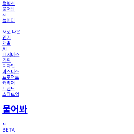
컬렉션
물어봐
놀이터
새로 나온
인기
개발
AI
IT서비스
기획
디자인
비즈니스
프로덕트
커리어
트렌드
스타트업
물어봐
BETA