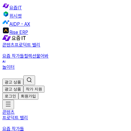
요즘IT
위시켓
AIDP - AX
Rise ERP
콘텐츠
프로덕트 밸리
요즘 작가들
컬렉션
물어봐
놀이터
광고 상품
광고 상품
작가 지원
로그인
회원가입
콘텐츠
프로덕트 밸리
요즘 작가들