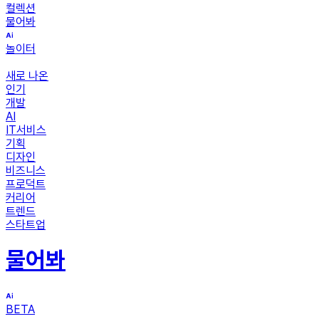
컬렉션
물어봐
놀이터
새로 나온
인기
개발
AI
IT서비스
기획
디자인
비즈니스
프로덕트
커리어
트렌드
스타트업
물어봐
BETA