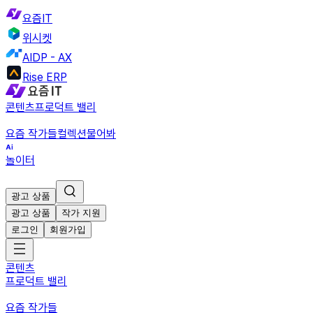
요즘IT
위시켓
AIDP - AX
Rise ERP
콘텐츠
프로덕트 밸리
요즘 작가들
컬렉션
물어봐
놀이터
광고 상품
광고 상품
작가 지원
로그인
회원가입
콘텐츠
프로덕트 밸리
요즘 작가들