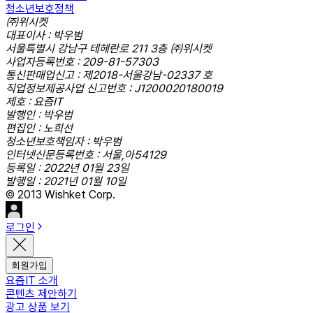
청소년보호정책
㈜위시켓
대표이사 : 박우범
서울특별시 강남구 테헤란로 211 3층 ㈜위시켓
사업자등록번호 : 209-81-57303
통신판매업신고 : 제2018-서울강남-02337 호
직업정보제공사업 신고번호 : J1200020180019
제호 : 요즘IT
발행인 : 박우범
편집인 : 노희선
청소년보호책임자 : 박우범
인터넷신문등록번호 : 서울,아54129
등록일 : 2022년 01월 23일
발행일 : 2021년 01월 10일
© 2013 Wishket Corp.
로그인
회원가입
요즘IT 소개
콘텐츠 제안하기
광고 상품 보기