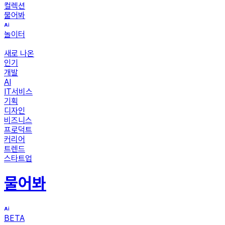
컬렉션
물어봐
놀이터
새로 나온
인기
개발
AI
IT서비스
기획
디자인
비즈니스
프로덕트
커리어
트렌드
스타트업
물어봐
BETA