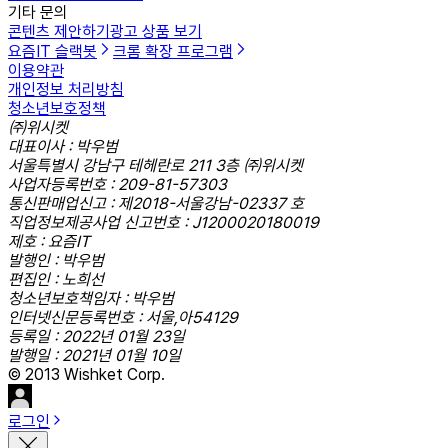
기타 문의
콘텐츠 제안하기
광고 상품 보기
요즘IT 슬랙봇
크롬 확장 프로그램
이용약관
개인정보 처리방침
청소년보호정책
㈜위시켓
대표이사 : 박우범
서울특별시 강남구 테헤란로 211 3층 ㈜위시켓
사업자등록번호 : 209-81-57303
통신판매업신고 : 제2018-서울강남-02337 호
직업정보제공사업 신고번호 : J1200020180019
제호 : 요즘IT
발행인 : 박우범
편집인 : 노희선
청소년보호책임자 : 박우범
인터넷신문등록번호 : 서울,아54129
등록일 : 2022년 01월 23일
발행일 : 2021년 01월 10일
© 2013 Wishket Corp.
로그인