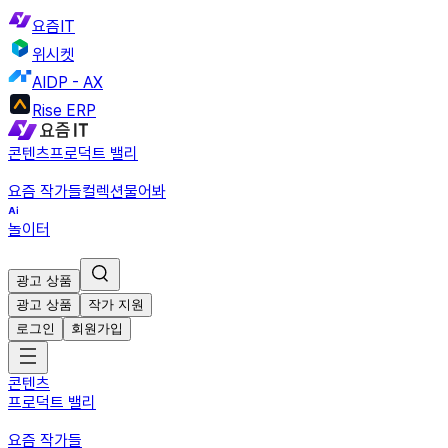
요즘IT
위시켓
AIDP - AX
Rise ERP
콘텐츠
프로덕트 밸리
요즘 작가들
컬렉션
물어봐
놀이터
광고 상품
광고 상품
작가 지원
로그인
회원가입
콘텐츠
프로덕트 밸리
요즘 작가들