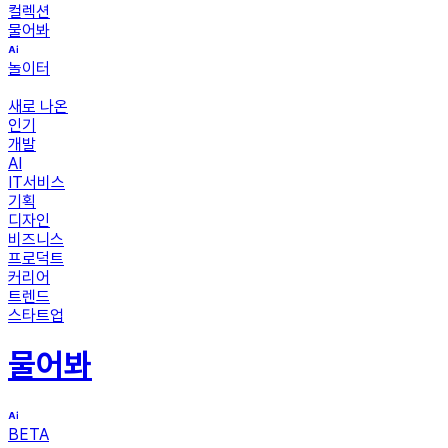
컬렉션
물어봐
놀이터
새로 나온
인기
개발
AI
IT서비스
기획
디자인
비즈니스
프로덕트
커리어
트렌드
스타트업
물어봐
BETA