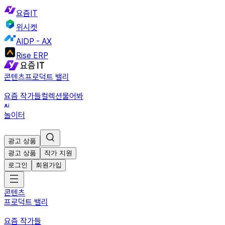
요즘IT
위시켓
AIDP - AX
Rise ERP
콘텐츠
프로덕트 밸리
요즘 작가들
컬렉션
물어봐
놀이터
광고 상품
광고 상품
작가 지원
로그인
회원가입
콘텐츠
프로덕트 밸리
요즘 작가들