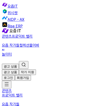
요즘IT
위시켓
AIDP - AX
Rise ERP
콘텐츠
프로덕트 밸리
요즘 작가들
컬렉션
물어봐
놀이터
광고 상품
광고 상품
작가 지원
로그인
회원가입
콘텐츠
프로덕트 밸리
요즘 작가들