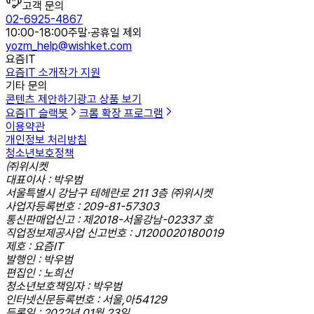
고객 문의
02-6925-4867
10:00-18:00
주말·공휴일 제외
yozm_help@wishket.com
요즘IT
요즘IT 소개
작가 지원
기타 문의
콘텐츠 제안하기
광고 상품 보기
요즘IT 슬랙봇
크롬 확장 프로그램
이용약관
개인정보 처리방침
청소년보호정책
㈜위시켓
대표이사 : 박우범
서울특별시 강남구 테헤란로 211 3층 ㈜위시켓
사업자등록번호 : 209-81-57303
통신판매업신고 : 제2018-서울강남-02337 호
직업정보제공사업 신고번호 : J1200020180019
제호 : 요즘IT
발행인 : 박우범
편집인 : 노희선
청소년보호책임자 : 박우범
인터넷신문등록번호 : 서울,아54129
등록일 : 2022년 01월 23일