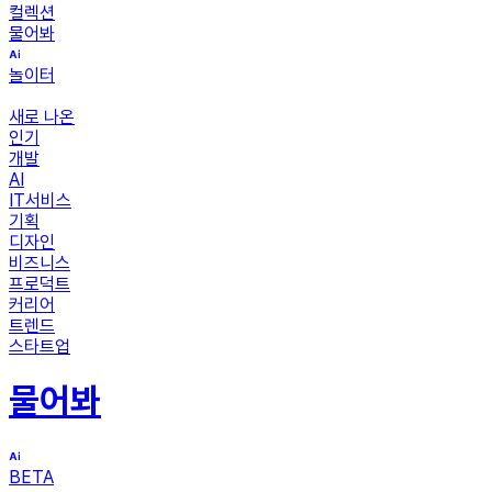
컬렉션
물어봐
놀이터
새로 나온
인기
개발
AI
IT서비스
기획
디자인
비즈니스
프로덕트
커리어
트렌드
스타트업
물어봐
BETA